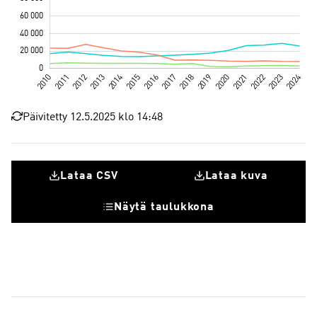
Päivitetty 12.5.2025 klo 14:48
Lataa CSV
Lataa kuva
Näytä taulukkona
Sähkö- ja elektroniikkateollisuus
Kone- ja metallituoteteoll