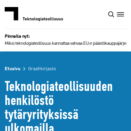
Siirry
sisältöön
Pinnalla nyt:
Miksi teknologiateollisuus kannattaa vahvaa EU:n päästökauppajärjest
Etusivu
Graafikirjasto
Teknologiateollisuuden
henkilöstö
tytäryrityksissä
ulkomailla