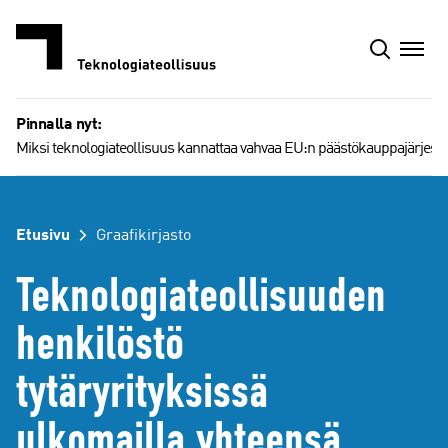
Siirry
sisältöön
Pinnalla nyt:
Miksi teknologiateollisuus kannattaa vahvaa EU:n päästökauppajärjest
Etusivu
Graafikirjasto
Teknologiateollisuuden
henkilöstö
tytäryrityksissä
ulkomailla yhteensä