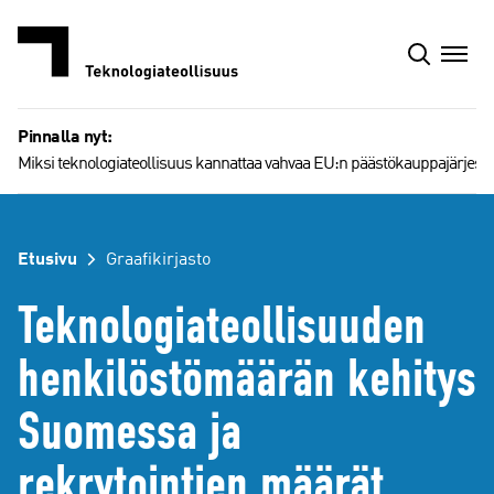
Siirry
sisältöön
Pinnalla nyt:
Miksi teknologiateollisuus kannattaa vahvaa EU:n päästökauppajärjest
Etusivu
Graafikirjasto
Teknologiateollisuuden
henkilöstömäärän kehitys
Suomessa ja
rekrytointien määrät