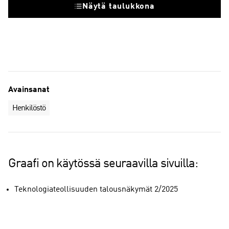
Näytä taulukkona
Henkilöstömäärän muutos edelliseen neljännekseen verrattuna
Neljänneksen aikana rekrytoitujen määrä
Avainsanat
Henkilöstö
Graafi on käytössä seuraavilla sivuilla:
Teknologiateollisuuden talousnäkymät 2/2025