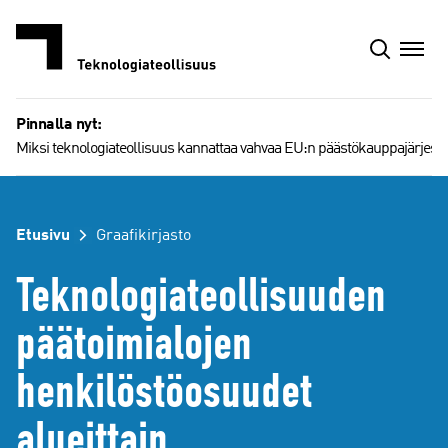
Siirry
sisältöön
Pinnalla nyt:
Miksi teknologiateollisuus kannattaa vahvaa EU:n päästökauppajärjest
Etusivu
Graafikirjasto
Teknologiateollisuuden
päätoimialojen
henkilöstöosuudet
alueittain