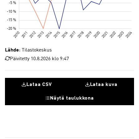
Lähde
: Tilastokeskus
Päivitetty 10.8.2026 klo 9:47
Lataa CSV
Lataa kuva
Näytä taulukkona
Elektroniikka- ja sähköteollisuus