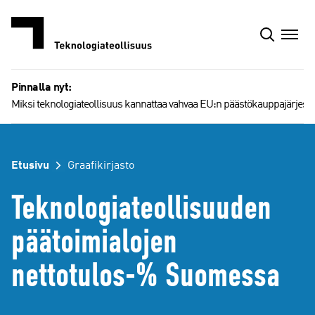
Siirry
sisältöön
Pinnalla nyt:
Miksi teknologiateollisuus kannattaa vahvaa EU:n päästökauppajärjest
Etusivu
Graafikirjasto
Teknologiateollisuuden
päätoimialojen
nettotulos-% Suomessa