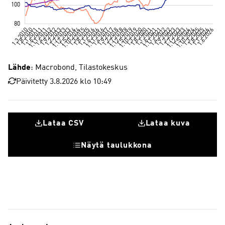
Lähde
: Macrobond, Tilastokeskus
Päivitetty 3.8.2026 klo 10:49
Lataa CSV
Lataa kuva
Näytä taulukkona
Elektroniikka- ja sähköteollisuus
Kone- ja metallituoteteollisuus