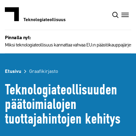
Siirry
sisältöön
Pinnalla nyt:
Miksi teknologiateollisuus kannattaa vahvaa EU:n päästökauppajärjest
Etusivu
Graafikirjasto
Teknologiateollisuuden
päätoimialojen
tuottajahintojen kehitys