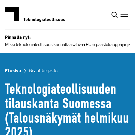
Siirry
sisältöön
Pinnalla nyt:
Miksi teknologiateollisuus kannattaa vahvaa EU:n päästökauppajärjest
Etusivu
Graafikirjasto
Teknologiateollisuuden
tilauskanta Suomessa
(Talousnäkymät helmikuu
2025)