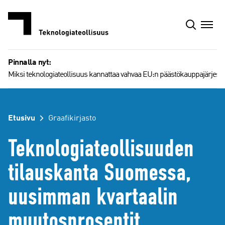
Siirry
sisältöön
Pinnalla nyt:
Miksi teknologiateollisuus kannattaa vahvaa EU:n päästökauppajärjest
Etusivu
Graafikirjasto
Teknologiateollisuuden
tilauskanta Suomessa,
uusimman kvartaalin
muutosprosentit