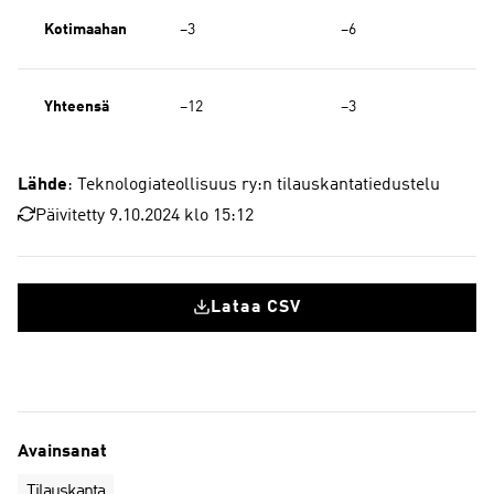
Kotimaahan
−3
−6
Yhteensä
−12
−3
Lähde
: Teknologiateollisuus ry:n tilauskantatiedustelu
Päivitetty 9.10.2024 klo 15:12
Lataa CSV
Avainsanat
Tilauskanta