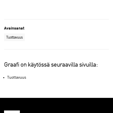
Tehdyt tunnit
Avainsanat
Tuottavuus
Graafi on käytössä seuraavilla sivuilla:
Tuottavuus