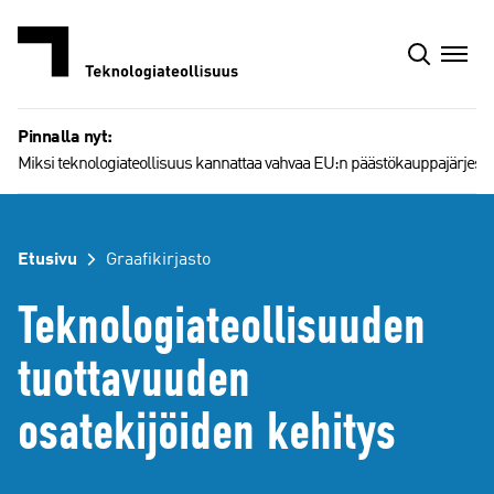
Siirry
sisältöön
Pinnalla nyt:
Miksi teknologiateollisuus kannattaa vahvaa EU:n päästökauppajärjest
Etusivu
Graafikirjasto
Teknologiateollisuuden
tuottavuuden
osatekijöiden kehitys