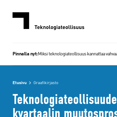
Siirry
sisältöön
Miksi teknologiateollisuus kannattaa vahv
Pinnalla nyt:
Etusivu
Graafikirjasto
Teknologiateollisuud
kvartaalin muutospro