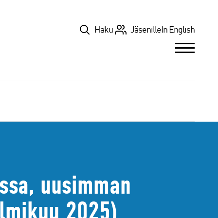
Top
Haku
Jäsenille
In English
essa, uusimman
elmikuu 2025)