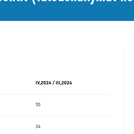
IV,2024 / III,2024
55
24