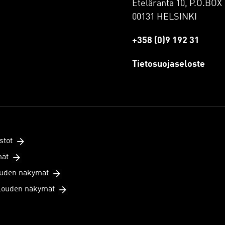
Eteläranta 10, P.O.BOX 
00131 HELSINKI
+358 (0)9 192 31
Tietosuojaseloste
stot
mät
uden näkymät
louden näkymät