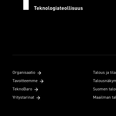
Organisaatio
Talous ja tila
Tavoitteemme
Talousnäky
TeknoBaro
Suomen talo
Yritystarinat
Maailman ta