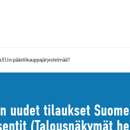
aa EU:n päästökauppajärjestelmää?
en uudet tilaukset Suom
sentit (Talousnäkymät h