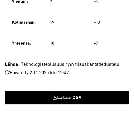
Vientiin:
7
−4
Kotimaahan:
19
−13
Yhteensä:
10
−7
Lähde
: Teknologiateollisuus ry:n tilauskantatiedustelu
Päivitetty 2.11.2025 klo 12:47
Lataa CSV