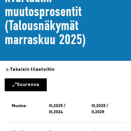
muutosprosentit
(Talousnäkymät
marraskuu 2025)
Takaisin tilastoihin
Suurenna
Muutos:
III,2025 /
III,2025 /
III,2024
II,2025