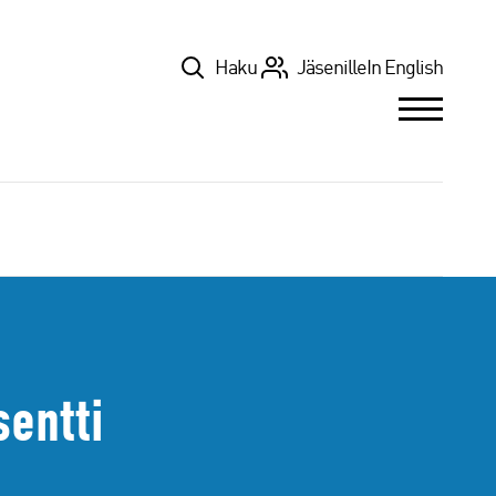
Top
Haku
Jäsenille
In English
sentti