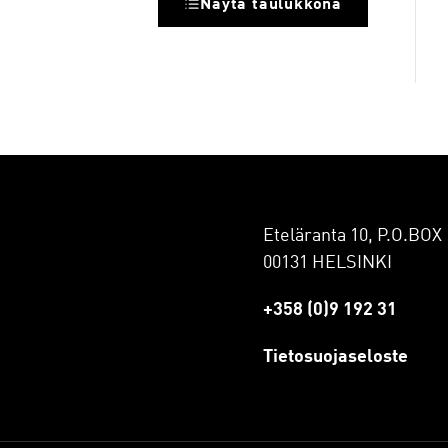
Näytä taulukkona
Eteläranta 10, P.O.BOX 
00131 HELSINKI
+358 (0)9 192 31
Tietosuojaseloste