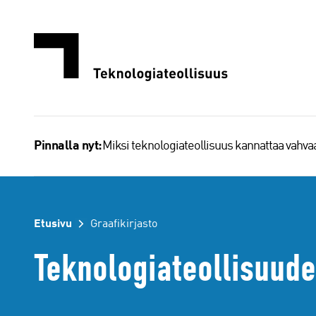
Siirry
sisältöön
Miksi teknologiateollisuus kannattaa vahv
Pinnalla nyt:
Etusivu
Graafikirjasto
Teknologiateollisuuden