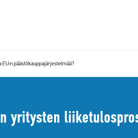
aa EU:n päästökauppajärjestelmää?
 yritysten liiketulospro