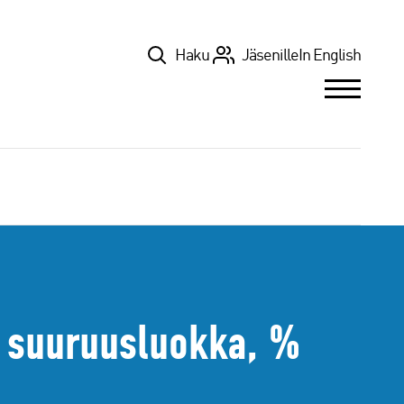
Top
Haku
Jäsenille
In English
n suuruusluokka, %