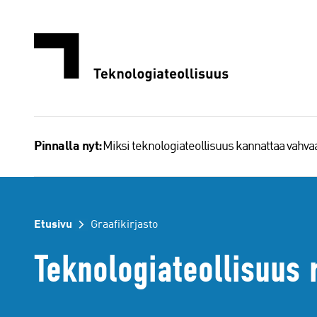
Siirry
sisältöön
Miksi teknologiateollisuus kannattaa vahv
Pinnalla nyt:
Etusivu
Graafikirjasto
Teknologiateollisuus 