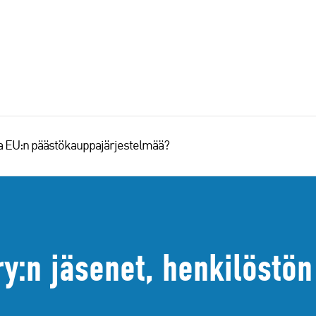
aa EU:n päästökauppajärjestelmää?
ry:n jäsenet, henkilöstö