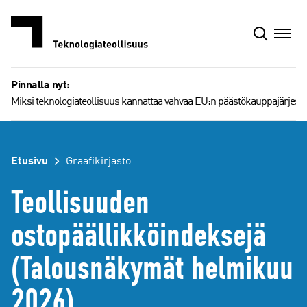
Siirry
sisältöön
Pinnalla nyt:
Miksi teknologiateollisuus kannattaa vahvaa EU:n päästökauppajärjest
Etusivu
Graafikirjasto
Teollisuuden
ostopäällikköindeksejä
(Talousnäkymät helmikuu
2026)