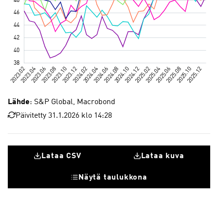
Lähde
: S&P Global, Macrobond
Päivitetty 31.1.2026 klo 14:28
Lataa CSV
Lataa kuva
Näytä taulukkona
Iso-Britannia