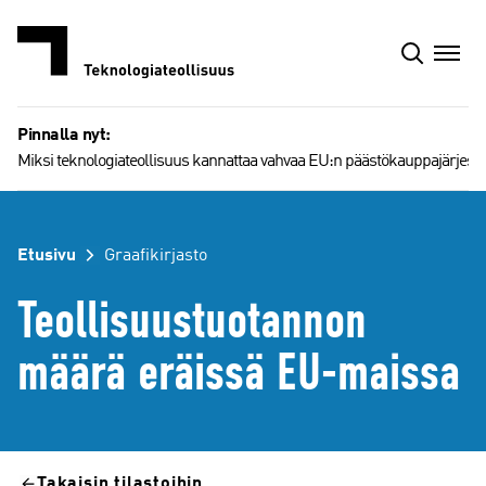
Siirry
sisältöön
Pinnalla nyt:
Miksi teknologiateollisuus kannattaa vahvaa EU:n päästökauppajärjest
Etusivu
Graafikirjasto
Teollisuustuotannon
määrä eräissä EU-maissa
Takaisin tilastoihin