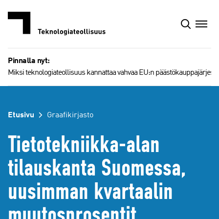
Siirry
sisältöön
Pinnalla nyt:
Miksi teknologiateollisuus kannattaa vahvaa EU:n päästökauppajärjest
Etusivu
Graafikirjasto
Tietotekniikka-alan
tilauskanta Suomessa,
uusimman kvartaalin
muutosprosentit