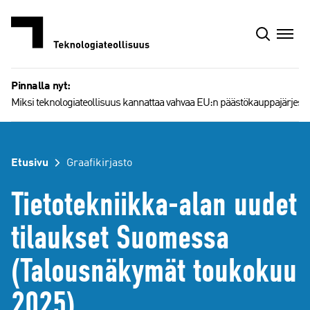
Siirry
sisältöön
Pinnalla nyt:
Miksi teknologiateollisuus kannattaa vahvaa EU:n päästökauppajärjest
Etusivu
Graafikirjasto
Tietotekniikka-alan uudet
tilaukset Suomessa
(Talousnäkymät toukokuu
2025)