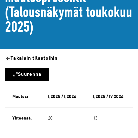
(Talousnäkymät toukokuu
2025)
Takaisin tilastoihin
Suurenna
Muutos:
I,2025 / I,2024
I,2025 / IV,2024
Yhteensä:
20
13