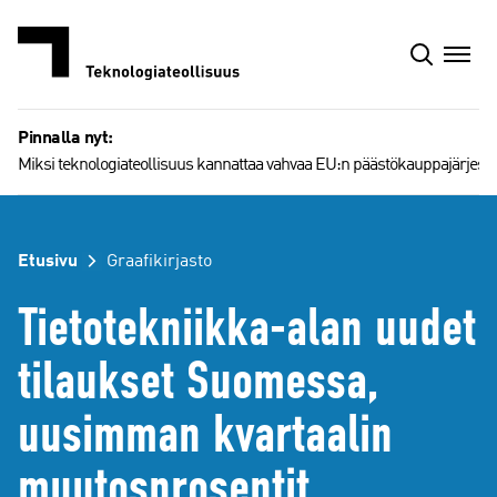
Siirry
sisältöön
Pinnalla nyt:
Miksi teknologiateollisuus kannattaa vahvaa EU:n päästökauppajärjest
Etusivu
Graafikirjasto
Tietotekniikka-alan uudet
tilaukset Suomessa,
uusimman kvartaalin
muutosprosentit