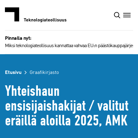
Siirry
sisältöön
Pinnalla nyt:
Miksi teknologiateollisuus kannattaa vahvaa EU:n päästökauppajärjest
Etusivu
Graafikirjasto
Yhteishaun
ensisijaishakijat / valitut
eräillä aloilla 2025, AMK