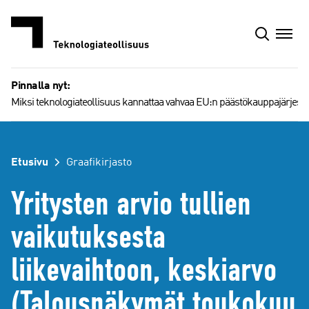
Siirry
sisältöön
Pinnalla nyt:
Miksi teknologiateollisuus kannattaa vahvaa EU:n päästökauppajärjest
Etusivu
Graafikirjasto
Yritysten arvio tullien
vaikutuksesta
liikevaihtoon, keskiarvo
(Talousnäkymät toukokuu