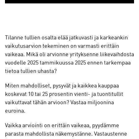
10 % tullien vaikutus liikevaihtoon 2025
25 % tullien vaikutus liikevaihtoon 2025
Vaikutus liikevaihtoon
Tilanne tullien osalta elää jatkuvasti ja karkeankin
vaikutusarvion tekeminen on varmasti erittäin
vaikeaa. Mikä oli arvionne yrityksenne liikevaihdosta
vuodelle 2025 tammikuussa 2025 ennen tarkempaa
tietoa tullien uhasta?
Miten mahdolliset, pysyvät ja kaikkea kauppaa
koskevat 10 tai 25 prosentin vienti- ja tuontitullit
vaikuttavat tähän arvioon? Vastaa miljoonina
euroina.
Vaikka arviointi on erittäin vaikeaa, pyydämme
parasta mahdollista näkemystänne. Vastaustenne