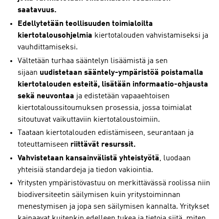
saatavuus.
Edellytetään teollisuuden toimialoilta
kiertotalousohjelmia
kiertotalouden vahvistamiseksi ja
vauhdittamiseksi.
Vältetään turhaa sääntelyn lisäämistä ja sen
sijaan
uudistetaan sääntely-ympäristöä poistamalla
kiertotalouden esteitä, lisätään informaatio-ohjausta
sekä neuvontaa
ja edistetään vapaaehtoisen
kiertotaloussitoumuksen prosessia, jossa toimialat
sitoutuvat vaikuttaviin kiertotaloustoimiin.
Taataan kiertotalouden edistämiseen, seurantaan ja
toteuttamiseen
riittävät resurssit.
Vahvistetaan kansainvälistä yhteistyötä
, luodaan
yhteisiä standardeja ja tiedon vakiointia.
Yritysten ympäristövastuu on merkittävässä roolissa niin
biodiversiteetin säilymisen kuin yritystoiminnan
menestymisen ja jopa sen säilymisen kannalta. Yritykset
kaipaavat kuitenkin edelleen tukea ja tietoja siitä, miten