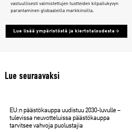
vastuullisesti valmistettujen tuotteiden kilpailukyvyn
parantaminen globaaleilla markkinoilla.
Lue lisää ympäristöstä ja kiertotaloudesta
Lue seuraavaksi
EU:n päästökauppa uudistuu 2030-luvulle –
tulevissa neuvotteluissa päästökauppa
tarvitsee vahvoja puolustajia