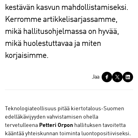
kestävän kasvun mahdollistamiseksi.
Kerromme artikkelisarjassamme,
mikä hallitusohjelmassa on hyvää,
mikä huolestuttavaa ja miten
korjaisimme.
J
Jaa
a
a
Teknologiateollisuus pitää kiertotalous-Suomen
edelläkävijyyden vahvistamisen ohella
tervetulleena
Petteri Orpon
hallituksen tavoitetta
kääntää yhteiskunnan toiminta luontopositiiviseksi.