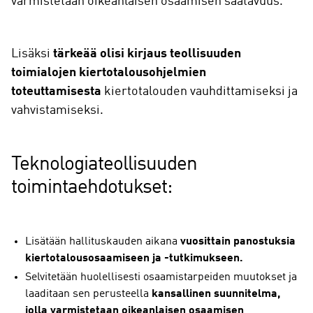
varmistetaan oikeanlaisen osaamisen saatavuus.
Lisäksi
tärkeää olisi kirjaus teollisuuden
toimialojen kiertotalousohjelmien
toteuttamisesta
kiertotalouden vauhdittamiseksi ja
vahvistamiseksi.
Teknologiateollisuuden
toimintaehdotukset:
Lisätään hallituskauden aikana
vuosittain panostuksia
kiertotalousosaamiseen ja -tutkimukseen.
Selvitetään huolellisesti osaamistarpeiden muutokset ja
laaditaan sen perusteella
kansallinen suunnitelma,
jolla varmistetaan oikeanlaisen osaamisen