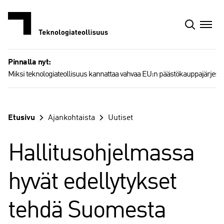
Siirry
sisältöön
Pinnalla nyt:
Miksi teknologiateollisuus kannattaa vahvaa EU:n päästökauppajärjest
Etusivu
Ajankohtaista
Uutiset
Hallitusohjelmassa
hyvät edellytykset
tehdä Suomesta