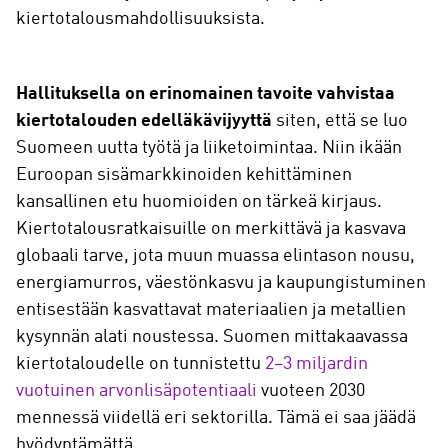
kiertotalousmahdollisuuksista.
Hallituksella on erinomainen tavoite vahvistaa
kiertotalouden edelläkävijyyttä
siten, että se luo
Suomeen uutta työtä ja liiketoimintaa. Niin ikään
Euroopan sisämarkkinoiden kehittäminen
kansallinen etu huomioiden on tärkeä kirjaus.
Kiertotalousratkaisuille on merkittävä ja kasvava
globaali tarve, jota muun muassa elintason nousu,
energiamurros, väestönkasvu ja kaupungistuminen
entisestään kasvattavat materiaalien ja metallien
kysynnän alati noustessa. Suomen mittakaavassa
kiertotaloudelle on tunnistettu
2–3 miljardin
vuotuinen arvonlisäpotentiaali
vuoteen 2030
mennessä viidellä eri sektorilla. Tämä ei saa jäädä
hyödyntämättä.