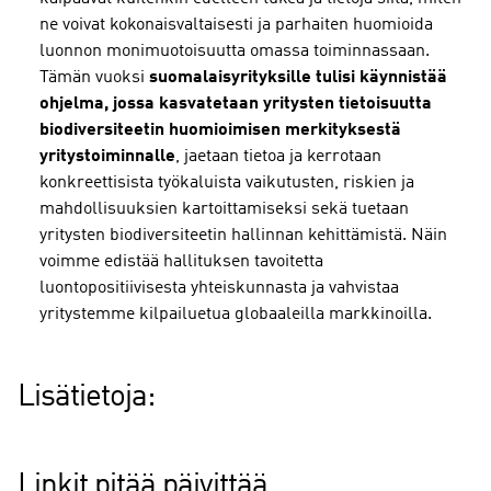
ne voivat kokonaisvaltaisesti ja parhaiten huomioida
luonnon monimuotoisuutta omassa toiminnassaan.
Tämän vuoksi
suomalaisyrityksille tulisi käynnistää
ohjelma, jossa kasvatetaan yritysten tietoisuutta
biodiversiteetin huomioimisen merkityksestä
yritystoiminnalle
, jaetaan tietoa ja kerrotaan
konkreettisista työkaluista vaikutusten, riskien ja
mahdollisuuksien kartoittamiseksi sekä tuetaan
yritysten biodiversiteetin hallinnan kehittämistä. Näin
voimme edistää hallituksen tavoitetta
luontopositiivisesta yhteiskunnasta ja vahvistaa
yritystemme kilpailuetua globaaleilla markkinoilla.
Lisätietoja:
Linkit pitää päivittää