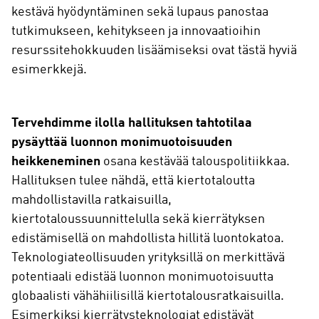
kestävä hyödyntäminen sekä lupaus panostaa
tutkimukseen, kehitykseen ja innovaatioihin
resurssitehokkuuden lisäämiseksi ovat tästä hyviä
esimerkkejä.
Tervehdimme ilolla hallituksen tahtotilaa
pysäyttää luonnon monimuotoisuuden
heikkeneminen
osana kestävää talouspolitiikkaa.
Hallituksen tulee nähdä, että kiertotaloutta
mahdollistavilla ratkaisuilla,
kiertotaloussuunnittelulla sekä kierrätyksen
edistämisellä on mahdollista hillitä luontokatoa.
Teknologiateollisuuden yrityksillä on merkittävä
potentiaali edistää luonnon monimuotoisuutta
globaalisti vähähiilisillä kiertotalousratkaisuilla.
Esimerkiksi kierrätysteknologiat edistävät