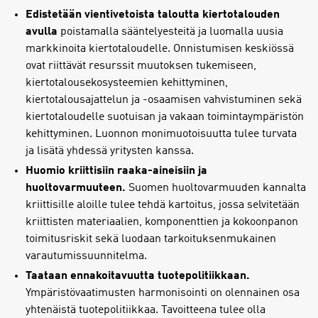
Edistetään vientivetoista taloutta kiertotalouden
avulla
poistamalla sääntelyesteitä ja luomalla uusia
markkinoita kiertotaloudelle. Onnistumisen keskiössä
ovat riittävät resurssit muutoksen tukemiseen,
kiertotalousekosysteemien kehittyminen,
kiertotalousajattelun ja -osaamisen vahvistuminen sekä
kiertotaloudelle suotuisan ja vakaan toimintaympäristön
kehittyminen. Luonnon monimuotoisuutta tulee turvata
ja lisätä yhdessä yritysten kanssa.
Huomio kriittisiin raaka-aineisiin ja
huoltovarmuuteen.
Suomen huoltovarmuuden kannalta
kriittisille aloille tulee tehdä kartoitus, jossa selvitetään
kriittisten materiaalien, komponenttien ja kokoonpanon
toimitusriskit sekä luodaan tarkoituksenmukainen
varautumissuunnitelma.
Taataan ennakoitavuutta tuotepolitiikkaan.
Ympäristövaatimusten harmonisointi on olennainen osa
yhtenäistä tuotepolitiikkaa. Tavoitteena tulee olla