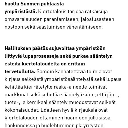
huolta Suomen puhtaasta
ympäristöstä.
Kiertotalous tarjoaa ratkaisuja
omavaraisuuden parantamiseen, jalostusasteen
nostoon sekä saastumisen vähentämiseen.
Hallituksen päätös sujuvoittaa ympäristöön
liittyviä lupaprosesseja sekä purkaa sääntelyn
esteitä kiertotaloudelta on erittäin
tervetullutta.
Samoin kannatettavia toimia ovat
kirjaus selkeästä ympäristösääntelystä sekä lupaus
kehittää kierrätetylle raaka-aineelle toimivat
markkinat sekä kehittää sääntelyä siten, että jäte-,
tuote-, ja kemikaalisääntely muodostavat selkeät
kokonaisuudet. Edelleen hyviä kirjauksia ovat
kiertotalouden ottaminen huomioon julkisissa
hankinnoissa ja huolehtiminen pk-yritysten