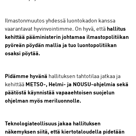
Ilmastonmuutos yhdessä luontokadon kanssa
vaarantavat hyvinvointimme. On hyvä, että
hallitus
kehittää pääministerin johtamaa ilmastopolitiikan
pyöreän pöydän mallia ja tuo luontopolitiikan
osaksi pöytää.
Pidämme hyvänä
hallituksen tahtotilaa jatkaa ja
kehittää
METSO-, Helmi- ja NOUSU-ohjelmia sekä
päätöstä käynnistää vapaaehtoisen suojelun
ohjelman myös meriluonnolle.
Teknologiateollisuus jakaa hallituksen
näkemyksen siitä, että kiertotaloudella pidetään