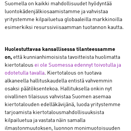
Suomella on kaikki mahdollisuudet hyödyntää
luontokädenjälkiosaamistamme ja vahvistaa
yritystemme kilpailuetua globaaleilla markkinoilla
esimerkiksi resurssiviisaamman tuotannon kautta.
Huolestuttavaa kansallisessa tilanteessamme
on,
että kunnianhimoisista tavoitteista huolimatta
kiertotalous
ei ole Suomessa edennyt toivotulla ja
odotetulla tavalla
. Kiertotalous on tuotava
alkaneella hallituskaudella entistä vahvemmin
osaksi päätöksentekoa. Hallituksella onkin nyt
oivallinen tilaisuus vahvistaa Suomen asemaa
kiertotalouden edelläkävijänä, luoda yritystemme
tarjoamista kiertotalousmahdollisuuksista
kilpailuetua ja vastata näin samalla
ilmastonmuutoksen, luonnon monimuotoisuuden