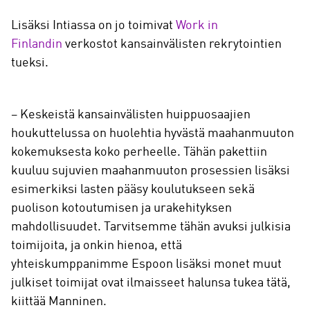
Lisäksi Intiassa on jo toimivat
Work in
Finlandin
verkostot kansainvälisten rekrytointien
tueksi.
– Keskeistä kansainvälisten huippuosaajien
houkuttelussa on huolehtia hyvästä maahanmuuton
kokemuksesta koko perheelle. Tähän pakettiin
kuuluu sujuvien maahanmuuton prosessien lisäksi
esimerkiksi lasten pääsy koulutukseen sekä
puolison kotoutumisen ja urakehityksen
mahdollisuudet. Tarvitsemme tähän avuksi julkisia
toimijoita, ja onkin hienoa, että
yhteiskumppanimme Espoon lisäksi monet muut
julkiset toimijat ovat ilmaisseet halunsa tukea tätä,
kiittää Manninen.