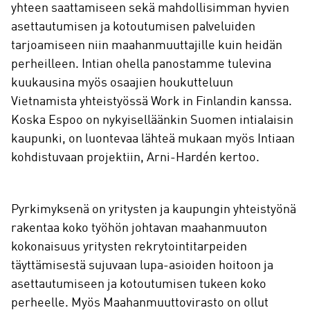
yhteen saattamiseen sekä mahdollisimman hyvien
asettautumisen ja kotoutumisen palveluiden
tarjoamiseen niin maahanmuuttajille kuin heidän
perheilleen. Intian ohella panostamme tulevina
kuukausina myös osaajien houkutteluun
Vietnamista yhteistyössä Work in Finlandin kanssa.
Koska Espoo on nykyiselläänkin Suomen intialaisin
kaupunki, on luontevaa lähteä mukaan myös Intiaan
kohdistuvaan projektiin, Arni-Hardén kertoo.
Pyrkimyksenä on yritysten ja kaupungin yhteistyönä
rakentaa koko työhön johtavan maahanmuuton
kokonaisuus yritysten rekrytointitarpeiden
täyttämisestä sujuvaan lupa-asioiden hoitoon ja
asettautumiseen ja kotoutumisen tukeen koko
perheelle. Myös Maahanmuuttovirasto on ollut