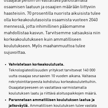
osaajatarpeisiin on vastattava panostamalla
osaamisen laatuun ja osaajien määrään liittyviin
haasteisiin. 70 prosentilla nuorista aikuisista tulee
olla korkeakoulutasoista osaamista vuoteen 2040
mennessä, jotta inhimillinen pääomamme
mahdollistaa kasvun. Tarvitsemme satsauksia niin
korkeakoulutukseen kuin ammatilliseen
koulutukseen. Myös maahanmuuttoa tulee
sujuvoittaa.
Vahvistetaan korkeakoulutusta.
Teknologiateollisuuden yritykset tarvitsevat 140 000
uutta osaajaa seuraavien 10 vuoden aikana. Valtaosa
rekrytointitarpeesta kohdistuu korkeakoulutettuihin.
Osaajatarpeeseen on vastattava varmistamalla
koulutuksen laatu ja riittävä aloituspaikkojen määrä.
Parannetaan ammatillisen koulutuksen laatua ja
jatkoväyliä.
Ammatillisen koulutuksen tulee vastata