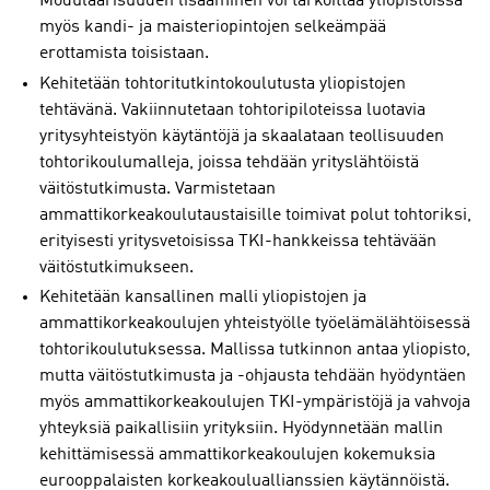
Modulaarisuuden lisääminen voi tarkoittaa yliopistoissa
myös kandi- ja maisteriopintojen selkeämpää
erottamista toisistaan.
Kehitetään tohtoritutkintokoulutusta yliopistojen
tehtävänä. Vakiinnutetaan tohtoripiloteissa luotavia
yritysyhteistyön käytäntöjä ja skaalataan teollisuuden
tohtorikoulumalleja, joissa tehdään yrityslähtöistä
väitöstutkimusta. Varmistetaan
ammattikorkeakoulutaustaisille toimivat polut tohtoriksi,
erityisesti yritysvetoisissa TKI-hankkeissa tehtävään
väitöstutkimukseen.
Kehitetään kansallinen malli yliopistojen ja
ammattikorkeakoulujen yhteistyölle työelämälähtöisessä
tohtorikoulutuksessa. Mallissa tutkinnon antaa yliopisto,
mutta väitöstutkimusta ja -ohjausta tehdään hyödyntäen
myös ammattikorkeakoulujen TKI-ympäristöjä ja vahvoja
yhteyksiä paikallisiin yrityksiin. Hyödynnetään mallin
kehittämisessä ammattikorkeakoulujen kokemuksia
eurooppalaisten korkeakouluallianssien käytännöistä.