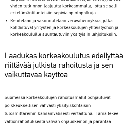
yhden tutkinnon laajuutta korkeammalla, jotta se sallii
eri elämäntilanteisiin sopivia opintopolkuja.
Kehitetään ja vakiinnutetaan verovähennyksiä, jotka
kohdistuvat yritysten ja korkeakoulujen yhteistyöhön ja
korkeakouluille suuntautuviin yksityisiin lahjoituksiin.
Laadukas korkeakoulutus edellyttää
riittävää julkista rahoitusta ja sen
vaikuttavaa käyttöä
Suomessa korkeakoulujen rahoitusmallit pohjautuvat
poikkeuksellisen vahvasti yksityiskohtaisiin
tulosmittareihin kansainvälisesti vertailtuna. Tämä tekee
valtionrahoituksesta vahvan ohjauskeinon ja parantaa