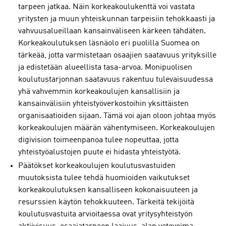
tarpeen jatkaa. Näin korkeakoulukenttä voi vastata
yritysten ja muun yhteiskunnan tarpeisiin tehokkaasti ja
vahvuusalueillaan kansainväliseen kärkeen tähdäten.
Korkeakoulutuksen läsnäolo eri puolilla Suomea on
tärkeää, jotta varmistetaan osaajien saatavuus yrityksille
ja edistetään alueellista tasa-arvoa. Monipuolisen
koulutustarjonnan saatavuus rakentuu tulevaisuudessa
yhä vahvemmin korkeakoulujen kansallisiin ja
kansainvälisiin yhteistyöverkostoihin yksittäisten
organisaatioiden sijaan. Tämä voi ajan oloon johtaa myös
korkeakoulujen määrän vähentymiseen. Korkeakoulujen
digivision toimeenpanoa tulee nopeuttaa, jotta
yhteistyöalustojen puute ei hidasta yhteistyötä.
Päätökset korkeakoulujen koulutusvastuiden
muutoksista tulee tehdä huomioiden vaikutukset
korkeakoulutuksen kansalliseen kokonaisuuteen ja
resurssien käytön tehokkuuteen. Tärkeitä tekijöitä
koulutusvastuita arvioitaessa ovat yritysyhteistyön