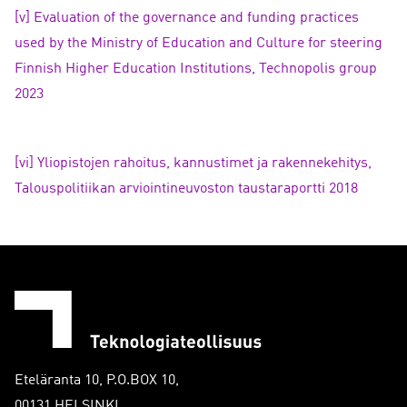
[v]
Evaluation of the governance and funding practices
used by the Ministry of Education and Culture for steering
Finnish Higher Education Institutions, Technopolis group
2023
[vi]
Yliopistojen rahoitus, kannustimet ja rakennekehitys,
Talouspolitiikan arviointineuvoston taustaraportti 2018
Eteläranta 10, P.O.BOX 10,
00131 HELSINKI