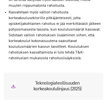
on tärkeää säilyttää myös laatuun sidottua, mutta
muuten riippumatonta rahoitusta.
Kasvatetaan myös valtion rahoitusta
korkeakoulusektorille pitkäjänteisesti, jotta
opiskelijakohtainen rahoitus ei jää merkittävästi jälkeen
pohjoismaisesta tasosta, kun koulutusmäärät kasvavat.
Sidotaan valtion rahoituksen lisääminen siihen, että
korkeakoulut kokonaisuutena saavuttavat
koulutusmäärien kasvun tavoitteet. Koulutuksen
rahoituksen kasvattamista ei tule tehdä T&K-
rahoituslain mukaisista rahoituslisäyksistä.
Teknologiateollisuuden
Lat
korkeakoululinjaus (2025)
aa