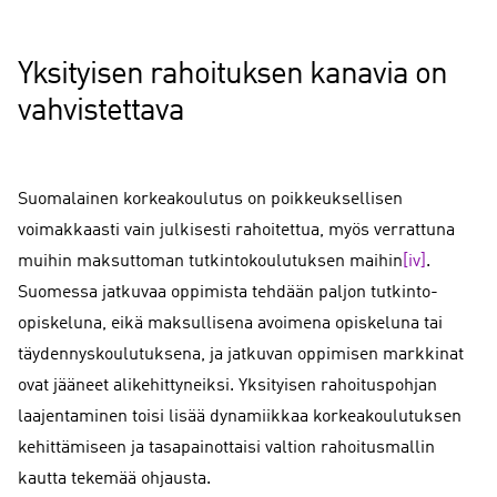
Yksityisen rahoituksen kanavia on
vahvistettava
Suomalainen korkeakoulutus on poikkeuksellisen
voimakkaasti vain julkisesti rahoitettua, myös verrattuna
muihin maksuttoman tutkintokoulutuksen maihin
[iv]
.
Suomessa jatkuvaa oppimista tehdään paljon tutkinto-
opiskeluna, eikä maksullisena avoimena opiskeluna tai
täydennyskoulutuksena, ja jatkuvan oppimisen markkinat
ovat jääneet alikehittyneiksi. Yksityisen rahoituspohjan
laajentaminen toisi lisää dynamiikkaa korkeakoulutuksen
kehittämiseen ja tasapainottaisi valtion rahoitusmallin
kautta tekemää ohjausta.