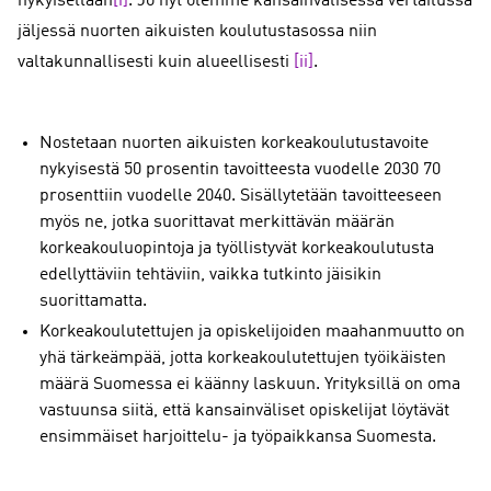
nykyisellään
[i]
. Jo nyt olemme kansainvälisessä vertailussa
jäljessä nuorten aikuisten koulutustasossa niin
valtakunnallisesti kuin alueellisesti
[ii]
.
Nostetaan nuorten aikuisten korkeakoulutustavoite
nykyisestä 50 prosentin tavoitteesta vuodelle 2030 70
prosenttiin vuodelle 2040. Sisällytetään tavoitteeseen
myös ne, jotka suorittavat merkittävän määrän
korkeakouluopintoja ja työllistyvät korkeakoulutusta
edellyttäviin tehtäviin, vaikka tutkinto jäisikin
suorittamatta.
Korkeakoulutettujen ja opiskelijoiden maahanmuutto on
yhä tärkeämpää, jotta korkeakoulutettujen työikäisten
määrä Suomessa ei käänny laskuun. Yrityksillä on oma
vastuunsa siitä, että kansainväliset opiskelijat löytävät
ensimmäiset harjoittelu- ja työpaikkansa Suomesta.