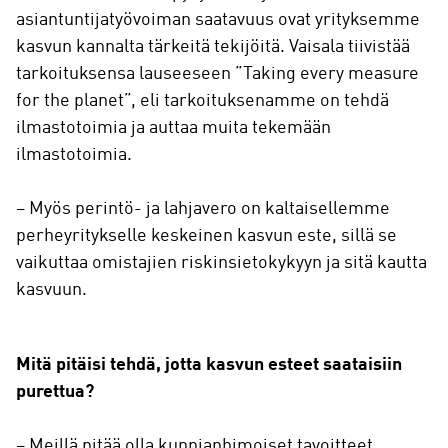
asiantuntijatyövoiman saatavuus ovat yrityksemme
kasvun kannalta tärkeitä tekijöitä. Vaisala tiivistää
tarkoituksensa lauseeseen ”Taking every measure
for the planet”, eli tarkoituksenamme on tehdä
ilmastotoimia ja auttaa muita tekemään
ilmastotoimia.
– Myös perintö- ja lahjavero on kaltaisellemme
perheyritykselle keskeinen kasvun este, sillä se
vaikuttaa omistajien riskinsietokykyyn ja sitä kautta
kasvuun.
Mitä pitäisi tehdä, jotta kasvun esteet saataisiin
purettua?
– Meillä pitää olla kunnianhimoiset tavoitteet