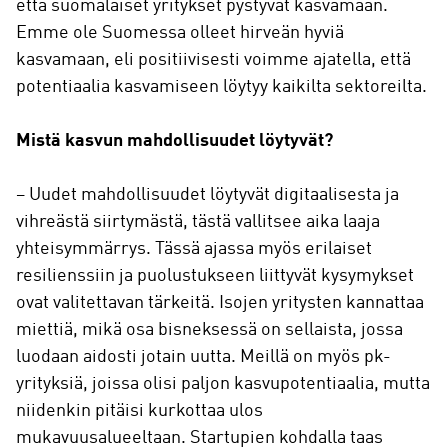
että suomalaiset yritykset pystyvät kasvamaan.
Emme ole Suomessa olleet hirveän hyviä
kasvamaan, eli positiivisesti voimme ajatella, että
potentiaalia kasvamiseen löytyy kaikilta sektoreilta.
Mistä kasvun mahdollisuudet löytyvät?
– Uudet mahdollisuudet löytyvät digitaalisesta ja
vihreästä siirtymästä, tästä vallitsee aika laaja
yhteisymmärrys. Tässä ajassa myös erilaiset
resilienssiin ja puolustukseen liittyvät kysymykset
ovat valitettavan tärkeitä. Isojen yritysten kannattaa
miettiä, mikä osa bisneksessä on sellaista, jossa
luodaan aidosti jotain uutta. Meillä on myös pk-
yrityksiä, joissa olisi paljon kasvupotentiaalia, mutta
niidenkin pitäisi kurkottaa ulos
mukavuusalueeltaan. Startupien kohdalla taas