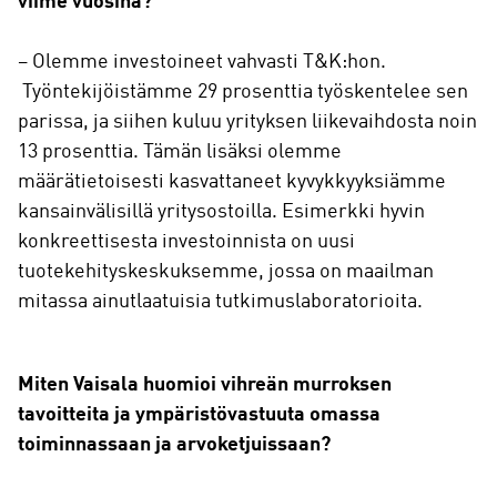
viime vuosina?
– Olemme investoineet vahvasti T&K:hon.
Työntekijöistämme 29 prosenttia työskentelee sen
parissa, ja siihen kuluu yrityksen liikevaihdosta noin
13 prosenttia. Tämän lisäksi olemme
määrätietoisesti kasvattaneet kyvykkyyksiämme
kansainvälisillä yritysostoilla. Esimerkki hyvin
konkreettisesta investoinnista on uusi
tuotekehityskeskuksemme, jossa on maailman
mitassa ainutlaatuisia tutkimuslaboratorioita.
Miten Vaisala huomioi vihreän murroksen
tavoitteita ja ympäristövastuuta omassa
toiminnassaan ja arvoketjuissaan?