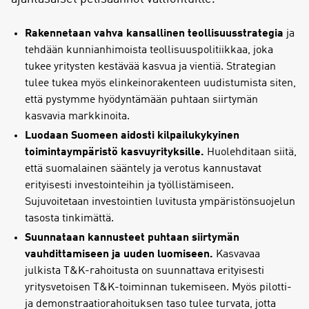
Rakennetaan vahva kansallinen teollisuusstrategia
ja
tehdään kunnianhimoista teollisuuspolitiikkaa, joka
tukee yritysten kestävää kasvua ja vientiä. Strategian
tulee tukea myös elinkeinorakenteen uudistumista siten,
että pystymme hyödyntämään puhtaan siirtymän
kasvavia markkinoita.
Luodaan Suomeen aidosti kilpailukykyinen
toimintaympäristö kasvuyrityksille.
Huolehditaan siitä,
että suomalainen sääntely ja verotus kannustavat
erityisesti investointeihin ja työllistämiseen.
Sujuvoitetaan investointien luvitusta ympäristönsuojelun
tasosta tinkimättä.
Suunnataan kannusteet puhtaan siirtymän
vauhdittamiseen ja uuden luomiseen.
Kasvavaa
julkista T&K-rahoitusta on suunnattava erityisesti
yritysvetoisen T&K-toiminnan tukemiseen. Myös pilotti-
ja demonstraatiorahoituksen taso tulee turvata, jotta