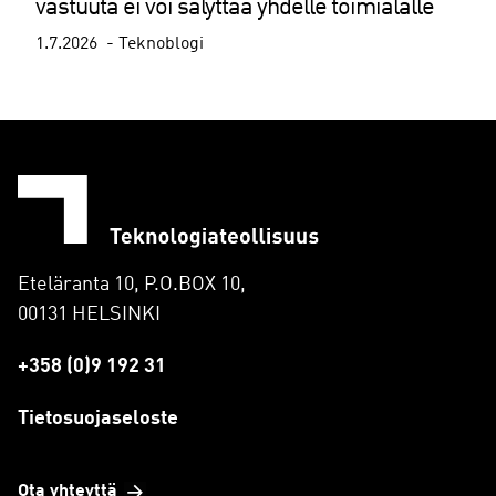
vastuuta ei voi sälyttää yhdelle toimialalle
1.7.2026
Teknoblogi
Eteläranta 10, P.O.BOX 10,
00131 HELSINKI
+358 (0)9 192 31
Tietosuojaseloste
Ota yhteyttä