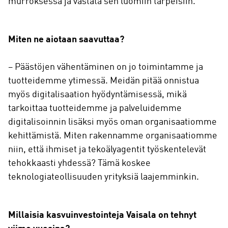
murroksessa ja vastata sen luomiin tarpeisiin.
Miten ne aiotaan saavuttaa?
– Päästöjen vähentäminen on jo toimintamme ja
tuotteidemme ytimessä. Meidän pitää onnistua
myös digitalisaation hyödyntämisessä, mikä
tarkoittaa tuotteidemme ja palveluidemme
digitalisoinnin lisäksi myös oman organisaatiomme
kehittämistä. Miten rakennamme organisaatiomme
niin, että ihmiset ja tekoälyagentit työskentelevät
tehokkaasti yhdessä? Tämä koskee
teknologiateollisuuden yrityksiä laajemminkin.
Millaisia kasvuinvestointeja Vaisala on tehnyt