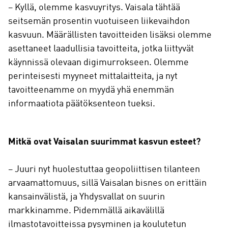
– Kyllä, olemme kasvuyritys. Vaisala tähtää
seitsemän prosentin vuotuiseen liikevaihdon
kasvuun. Määrällisten tavoitteiden lisäksi olemme
asettaneet laadullisia tavoitteita, jotka liittyvät
käynnissä olevaan digimurrokseen. Olemme
perinteisesti myyneet mittalaitteita, ja nyt
tavoitteenamme on myydä yhä enemmän
informaatiota päätöksenteon tueksi.
Mitkä ovat Vaisalan suurimmat kasvun esteet?
– Juuri nyt huolestuttaa geopoliittisen tilanteen
arvaamattomuus, sillä Vaisalan bisnes on erittäin
kansainvälistä, ja Yhdysvallat on suurin
markkinamme. Pidemmällä aikavälillä
ilmastotavoitteissa pysyminen ja koulutetun