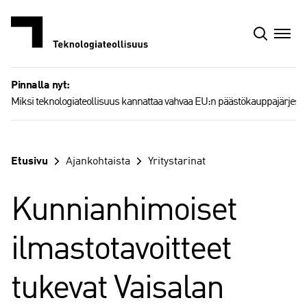
Siirry
sisältöön
Pinnalla nyt:
Miksi teknologiateollisuus kannattaa vahvaa EU:n päästökauppajärjest
Etusivu
Ajankohtaista
Yritystarinat
Kunnianhimoiset
ilmastotavoitteet
tukevat Vaisalan