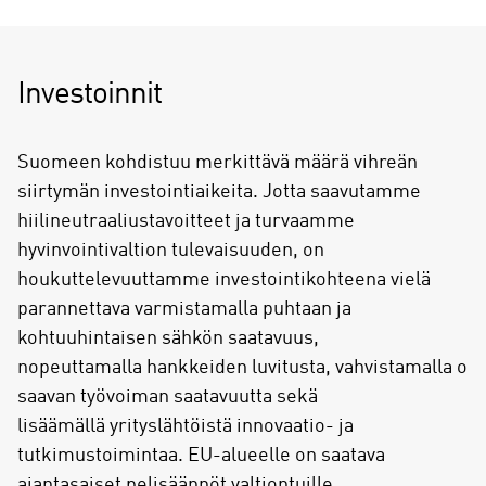
Investoinnit
Suomeen kohdistuu merkittävä määrä vihreän
siirtymän investointiaikeita. Jotta saavutamme
hiilineutraaliustavoitteet ja turvaamme
hyvinvointivaltion tulevaisuuden, on
houkuttelevuuttamme investointikohteena vielä
parannettava varmistamalla puhtaan ja
kohtuuhintaisen sähkön saatavuus,
nopeuttamalla hankkeiden luvitusta, vahvistamalla o
saavan työvoiman saatavuutta sekä
lisäämällä yrityslähtöistä innovaatio- ja
tutkimustoimintaa. EU-alueelle on saatava
ajantasaiset pelisäännöt valtiontuille.