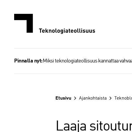
Siirry
sisältöön
Miksi teknologiateollisuus kannattaa vahv
Pinnalla nyt:
Etusivu
Ajankohtaista
Teknobl
Laaja sitoutum