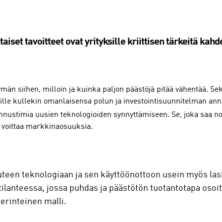
iset tavoitteet ovat yrityksille kriittisen tärkeitä kahd
än siihen, milloin ja kuinka paljon päästöjä pitää vähentää. Sek
sille kullekin omanlaisensa polun ja investointisuunnitelman anne
kannustimia uusien teknologioiden synnyttämiseen. Se, joka saa
, voittaa markkinaosuuksia.
een teknologiaan ja sen käyttöönottoon usein myös laske
a tilanteessa, jossa puhdas ja päästötön tuotantotapa oso
 perinteinen malli.