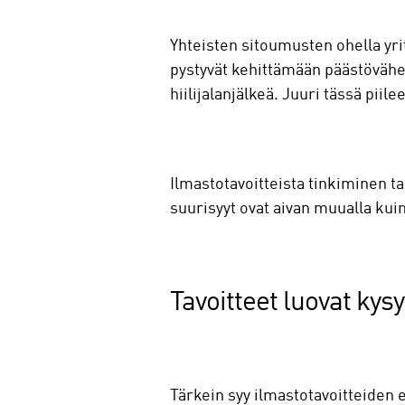
Yhteisten sitoumusten ohella yr
pystyvät kehittämään päästövähen
hiilijalanjälkeä. Juuri tässä pii
Ilmastotavoitteista tinkiminen ta
suurisyyt ovat aivan muualla kui
Tavoitteet luovat kys
Tärkein syy ilmastotavoitteiden 