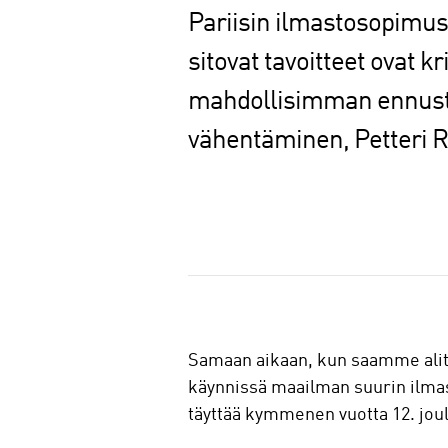
Pariisin ilmastosopimu
sitovat tavoitteet ovat kr
mahdollisimman ennustet
vähentäminen, Petteri Ra
J
a
a
Samaan aikaan, kun saamme ali
käynnissä maailman suurin ilma
täyttää kymmenen vuotta 12. jo