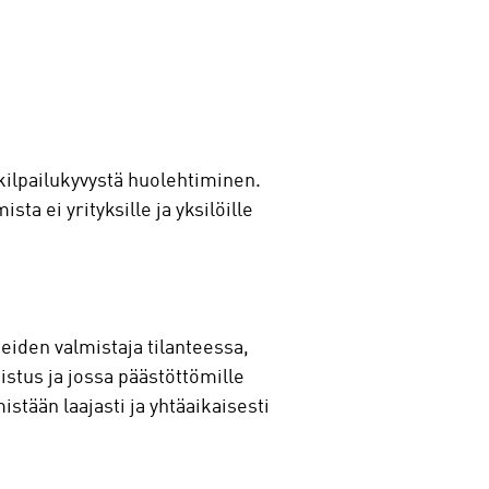
kilpailukyvystä huolehtiminen.
ta ei yrityksille ja yksilöille
eiden valmistaja tilanteessa,
istus ja jossa päästöttömille
istään laajasti ja yhtäaikaisesti