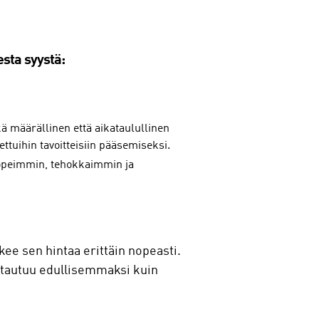
esta syystä:
ä määrällinen että aikataulullinen
ttuihin tavoitteisiin pääsemiseksi.
 nopeimmin, tehokkaimmin ja
e sen hintaa erittäin nopeasti.
ittautuu edullisemmaksi kuin