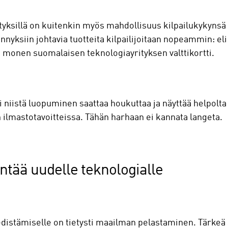
ityksillä on kuitenkin myös mahdollisuus kilpailukykyns
nyksiin johtavia tuotteita kilpailijoitaan nopeammin: e
lee monen suomalaisen teknologiayrityksen valttikortti.
i niistä luopuminen saattaa houkuttaa ja näyttää helpolta
n ilmastotavoitteissa. Tähän harhaan ei kannata langeta.
yntää uudelle teknologialle
edistämiselle on tietysti maailman pelastaminen. Tärkeä s