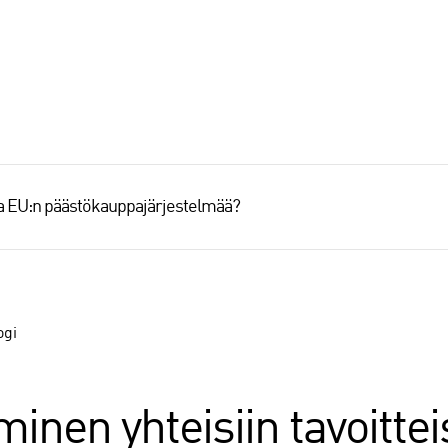
aa EU:n päästökauppajärjestelmää?
ogi
inen yhteisiin tavoittei