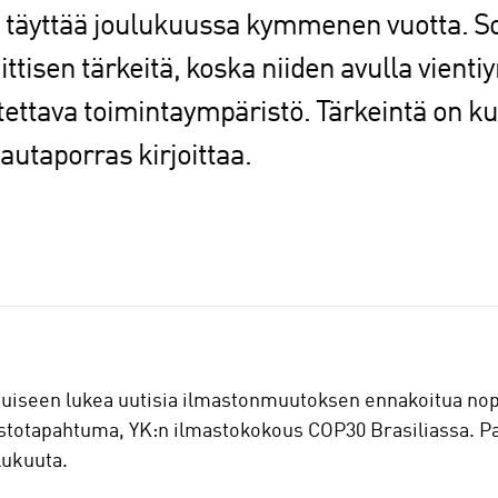
s täyttää joulukuussa kymmenen vuotta. S
iittisen tärkeitä, koska niiden avulla vienti
tava toimintaympäristö. Tärkeintä on ku
utaporras kirjoittaa.
tuiseen lukea uutisia ilmastonmuutoksen ennakoitua n
stotapahtuma, YK:n ilmastokokous COP30 Brasiliassa. Pa
ulukuuta.