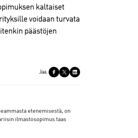
opimuksen kaltaiset
yrityksille voidaan turvata
itenkin päästöjen
Jaa
opeammasta etenemisestä, on
riisin ilmastosopimus taas