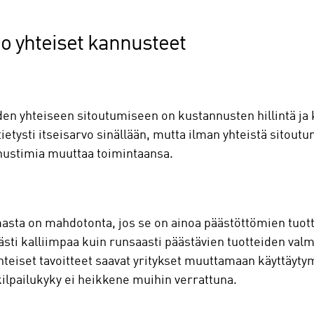
o yhteiset kannusteet
den yhteiseen sitoutumiseen on kustannusten hillintä ja 
ysti itseisarvo sinällään, mutta ilman yhteistä sitoutumis
nnustimia muuttaa toimintaansa.
asta on mahdotonta, jos se on ainoa päästöttömien tuott
ästi kalliimpaa kuin runsaasti päästävien tuotteiden valm
Yhteiset tavoitteet saavat yritykset muuttamaan käyttäytym
n kilpailukyky ei heikkene muihin verrattuna.