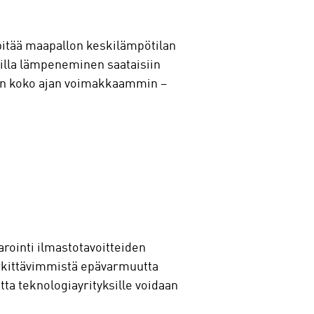
pitää maapallon keskilämpötilan
oilla lämpeneminen saataisiin
taan koko ajan voimakkaammin –
rointi ilmastotavoitteiden
rkittävimmistä epävarmuutta
jotta teknologiayrityksille voidaan