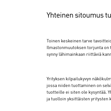
Yhteinen sitoumus tu
Toinen keskeinen tarve tavoittei
Ilmastonmuutoksen torjunta on tiet
synny lähimainkaan riittäviä ka
Yrityksen kilpailukyvyn näkökulm
jossa niiden tuottaminen on selv
tuotteille ei siten ole kysyntää. 
ja tuolloin yksittäisten yrityste