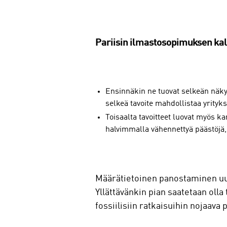
Pariisin ilmastosopimuksen kalta
Ensinnäkin ne tuovat selkeän näkym
selkeä tavoite mahdollistaa yrityk
Toisaalta tavoitteet luovat myös 
halvimmalla vähennettyä päästöjä
Määrätietoinen panostaminen uut
Yllättävänkin pian saatetaan oll
fossiilisiin ratkaisuihin nojaava