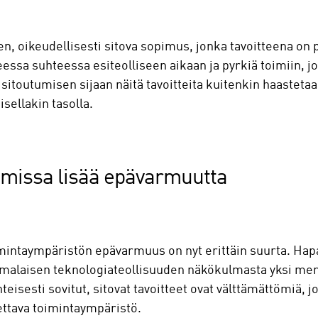
n, oikeudellisesti sitova sopimus, jonka tavoitteena on 
eessa suhteessa esiteolliseen aikaan ja pyrkiä toimiin, j
en sitoutumisen sijaan näitä tavoitteita kuitenkin haaste
isellakin tasolla.
imissa lisää epävarmuutta
mintaympäristön epävarmuus on nyt erittäin suurta. Hapa
uomalaisen teknologiateollisuuden näkökulmasta yksi me
yhteisesti sovitut, sitovat tavoitteet ovat välttämättömiä, 
ttava toimintaympäristö.