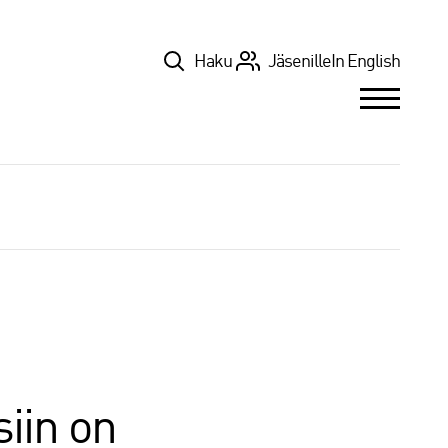
Top
Haku
Jäsenille
In English
siin on