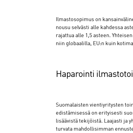
Ilmastosopimus on kansainväline
nousu selvästi alle kahdessa ast
rajattua alle 1,5 asteen. Yhteis
niin globaalilla, EU:n kuin kotima
Haparointi ilmastoto
Suomalaisten vientiyritysten toi
edistämisessä on erityisesti s
lisäävistä tekijöistä. Laajasti ja 
turvata mahdollisimman ennuste