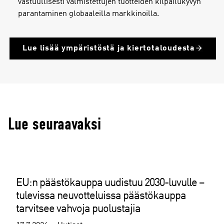
vastuullisesti valmistettujen tuotteiden kilpailukyvyn
parantaminen globaaleilla markkinoilla.
Lue lisää ympäristöstä ja kiertotaloudesta
Lue seuraavaksi
EU:n päästökauppa uudistuu 2030-luvulle –
tulevissa neuvotteluissa päästökauppa
tarvitsee vahvoja puolustajia