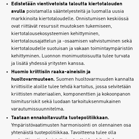
Edistetään vientivetoista taloutta kiertotalouden
avulla
poistamalla sääntelyesteitä ja luomalla uusia
markkinoita kiertotaloudelle. Onnistumisen keskiössä
ovat riittävät resurssit muutoksen tukemiseen,
kiertotalousekosysteemien kehittyminen,
kiertotalousajattelun ja -osaamisen vahvistuminen sekä
kiertotaloudelle suotuisan ja vakaan toimintaympäristön
kehittyminen. Luonnon monimuotoisuutta tulee turvata
ja lisätä yhdessä yritysten kanssa.
Huomio kriittisiin raaka-aineisiin ja
huoltovarmuuteen.
Suomen huoltovarmuuden kannalta
kriittisille aloille tulee tehdä kartoitus, jossa selvitetään
kriittisten materiaalien, komponenttien ja kokoonpanon
toimitusriskit sekä luodaan tarkoituksenmukainen
varautumissuunnitelma.
Taataan ennakoitavuutta tuotepolitiikkaan.
Ympäristövaatimusten harmonisointi on olennainen osa
yhtenäistä tuotepolitiikkaa. Tavoitteena tulee olla