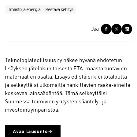
Ilmasto ja energia
Kestävä kehitys
J
Jaa
a
a
Teknologiateollisuus ry näkee hyvänä ehdotetun
lisäyksen jätelakiin toisesta ETA-maasta tuotavien
materiaalien osalta. Lisäys edistäisi kiertotaloutta
ja selkeyttäisi ulkomailta hankittavien raaka-aineita
koskevaa lainsäädäntöä. Tämä selkeyttäisi
Suomessa toimivien yritysten sääntely- ja
investointiympäristöä.
Avaa lausunto