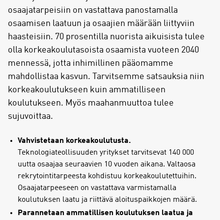
osaajatarpeisiin on vastattava panostamalla
osaamisen laatuun ja osaajien määrään liittyviin
haasteisiin. 70 prosentilla nuorista aikuisista tulee
olla korkeakoulutasoista osaamista vuoteen 2040
mennessä, jotta inhimillinen pääomamme
mahdollistaa kasvun. Tarvitsemme satsauksia niin
korkeakoulutukseen kuin ammatilliseen
koulutukseen. Myös maahanmuuttoa tulee
sujuvoittaa.
Vahvistetaan korkeakoulutusta.
Teknologiateollisuuden yritykset tarvitsevat 140 000
uutta osaajaa seuraavien 10 vuoden aikana. Valtaosa
rekrytointitarpeesta kohdistuu korkeakoulutettuihin.
Osaajatarpeeseen on vastattava varmistamalla
koulutuksen laatu ja riittävä aloituspaikkojen määrä.
Parannetaan ammatillisen koulutuksen laatua ja