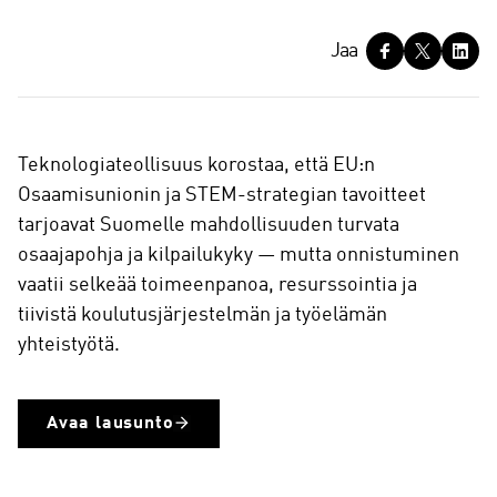
J
Jaa
a
a
Teknologiateollisuus korostaa, että EU:n
Osaamisunionin ja STEM-strategian tavoitteet
tarjoavat Suomelle mahdollisuuden turvata
osaajapohja ja kilpailukyky — mutta onnistuminen
vaatii selkeää toimeenpanoa, resurssointia ja
tiivistä koulutusjärjestelmän ja työelämän
yhteistyötä.
Avaa lausunto