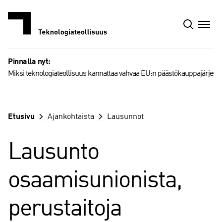
Siirry
sisältöön
Pinnalla nyt:
Miksi teknologiateollisuus kannattaa vahvaa EU:n päästökauppajärjest
Etusivu
Ajankohtaista
Lausunnot
Lausunto
osaamisunionista,
perustaitoja