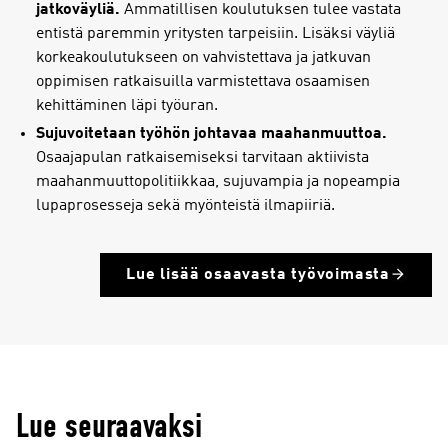
jatkoväyliä.
Ammatillisen koulutuksen tulee vastata
entistä paremmin yritysten tarpeisiin. Lisäksi väyliä
korkeakoulutukseen on vahvistettava ja jatkuvan
oppimisen ratkaisuilla varmistettava osaamisen
kehittäminen läpi työuran.
Sujuvoitetaan työhön johtavaa maahanmuuttoa.
Osaajapulan ratkaisemiseksi tarvitaan aktiivista
maahanmuuttopolitiikkaa, sujuvampia ja nopeampia
lupaprosesseja sekä myönteistä ilmapiiriä.
Lue lisää osaavasta työvoimasta
Lue seuraavaksi