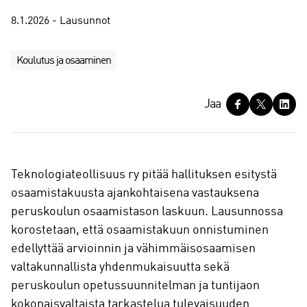
8.1.2026 - Lausunnot
Koulutus ja osaaminen
J
Jaa
a
a
Teknologiateollisuus ry pitää hallituksen esitystä
osaamistakuusta ajankohtaisena vastauksena
peruskoulun osaamistason laskuun. Lausunnossa
korostetaan, että osaamistakuun onnistuminen
edellyttää arvioinnin ja vähimmäisosaamisen
valtakunnallista yhdenmukaisuutta sekä
peruskoulun opetussuunnitelman ja tuntijaon
kokonaisvaltaista tarkastelua tulevaisuuden