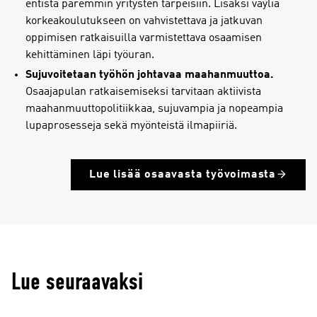
entistä paremmin yritysten tarpeisiin. Lisäksi väyliä
korkeakoulutukseen on vahvistettava ja jatkuvan
oppimisen ratkaisuilla varmistettava osaamisen
kehittäminen läpi työuran.
Sujuvoitetaan työhön johtavaa maahanmuuttoa.
Osaajapulan ratkaisemiseksi tarvitaan aktiivista
maahanmuuttopolitiikkaa, sujuvampia ja nopeampia
lupaprosesseja sekä myönteistä ilmapiiriä.
Lue lisää osaavasta työvoimasta
Lue seuraavaksi