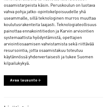
osaamistarpeista käsin. Peruskoulun on luotava
vahva pohja jatko-opintokelpoisuudelle yhä
useammalle, sillä teknologinen murros muuttaa
koulutusrakenteita laajasti. Teknologiateollisuus
painottaa ennakointitiedon ja Karvin arviointien
systemaattista hyödyntämistä, opettajien
arviointiosaamisen vahvistamista sekä riittävää
resursointia, jotta osaamistakuu toteutuu
käytännössä yhdenvertaisesti ja tukee Suomen
kilpailukykyä.
Avaa lausunto