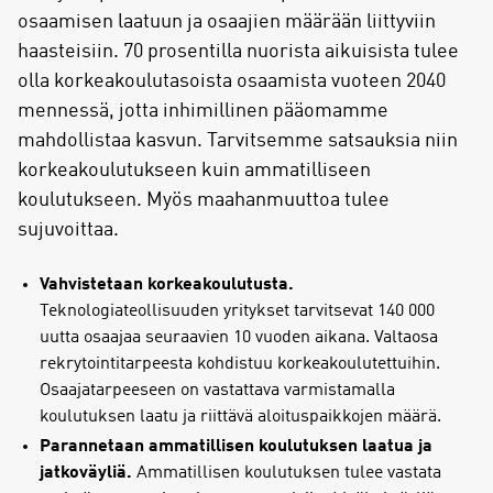
osaamisen laatuun ja osaajien määrään liittyviin
haasteisiin. 70 prosentilla nuorista aikuisista tulee
olla korkeakoulutasoista osaamista vuoteen 2040
mennessä, jotta inhimillinen pääomamme
mahdollistaa kasvun. Tarvitsemme satsauksia niin
korkeakoulutukseen kuin ammatilliseen
koulutukseen. Myös maahanmuuttoa tulee
sujuvoittaa.
Vahvistetaan korkeakoulutusta.
Teknologiateollisuuden yritykset tarvitsevat 140 000
uutta osaajaa seuraavien 10 vuoden aikana. Valtaosa
rekrytointitarpeesta kohdistuu korkeakoulutettuihin.
Osaajatarpeeseen on vastattava varmistamalla
koulutuksen laatu ja riittävä aloituspaikkojen määrä.
Parannetaan ammatillisen koulutuksen laatua ja
jatkoväyliä.
Ammatillisen koulutuksen tulee vastata