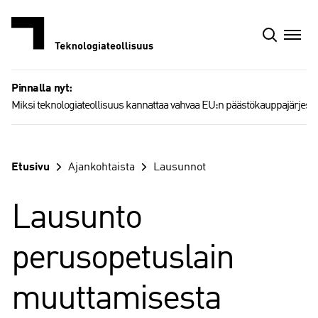
Siirry
sisältöön
Pinnalla nyt:
Miksi teknologiateollisuus kannattaa vahvaa EU:n päästökauppajärjest
Etusivu
Ajankohtaista
Lausunnot
Lausunto
perusopetuslain
muuttamisesta