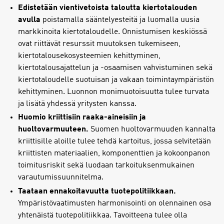
Edistetään vientivetoista taloutta kiertotalouden
avulla
poistamalla sääntelyesteitä ja luomalla uusia
markkinoita kiertotaloudelle. Onnistumisen keskiössä
ovat riittävät resurssit muutoksen tukemiseen,
kiertotalousekosysteemien kehittyminen,
kiertotalousajattelun ja -osaamisen vahvistuminen sekä
kiertotaloudelle suotuisan ja vakaan toimintaympäristön
kehittyminen. Luonnon monimuotoisuutta tulee turvata
ja lisätä yhdessä yritysten kanssa.
Huomio kriittisiin raaka-aineisiin ja
huoltovarmuuteen.
Suomen huoltovarmuuden kannalta
kriittisille aloille tulee tehdä kartoitus, jossa selvitetään
kriittisten materiaalien, komponenttien ja kokoonpanon
toimitusriskit sekä luodaan tarkoituksenmukainen
varautumissuunnitelma.
Taataan ennakoitavuutta tuotepolitiikkaan.
Ympäristövaatimusten harmonisointi on olennainen osa
yhtenäistä tuotepolitiikkaa. Tavoitteena tulee olla