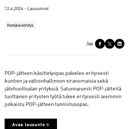
12.4.2024 - Lausunnot
Kestävä kehitys
J
Jaa
a
a
POP-jätteen käsittelyopas palvelee erityisesti
kuntien ja valtionhallinnon viranomaisia sekä
jätehuoltoalan yrityksiä. Satunnaisesti POP-jätteitä
tuottavien yritysten työtä tukee erityisesti aiemmin
julkaistu POP-jätteen tunnistusopas.
Avaa lausunto