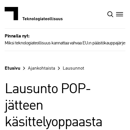
Siirry
sisältöön
Pinnalla nyt:
Miksi teknologiateollisuus kannattaa vahvaa EU:n päästökauppajärjest
Etusivu
Ajankohtaista
Lausunnot
Lausunto POP-
jätteen
käsittelyoppaasta