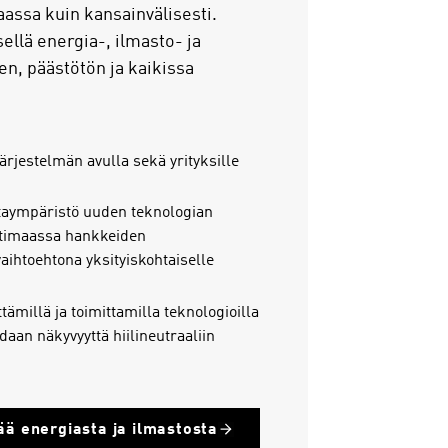
aassa kuin kansainvälisesti.
ellä energia-, ilmasto- ja
en, päästötön ja kaikissa
rjestelmän avulla sekä yrityksille
taympäristö uuden teknologian
 Kotimaassa hankkeiden
aihtoehtona yksityiskohtaiselle
ämillä ja toimittamilla teknologioilla
daan näkyvyyttä hiilineutraaliin
ää energiasta ja ilmastosta