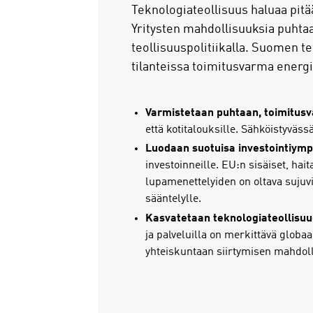
Teknologiateollisuus haluaa pitä
Yritysten mahdollisuuksia puhtaa
teollisuuspolitiikalla. Suomen te
tilanteissa toimitusvarma energ
Varmistetaan puhtaan, toimitus
että kotitalouksille. Sähköistyväss
Luodaan suotuisa investointiymp
investoinneille. EU:n sisäiset, ha
lupamenettelyiden on oltava sujuvi
sääntelylle.
Kasvatetaan teknologiateollisuu
ja palveluilla on merkittävä globaa
yhteiskuntaan siirtymisen mahdoll