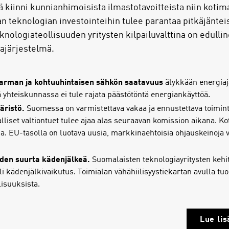
ä kiinni kunnianhimoisista ilmastotavoitteista niin kotim
n teknologian investointeihin tulee parantaa pitkäjänteis
knologiateollisuuden yritysten kilpailuvalttina on edullin
iajärjestelmä.
varman ja kohtuuhintaisen sähkön saatavuus
älykkään energiajä
ä yhteiskunnassa ei tule rajata päästötöntä energiankäyttöä.
äristö.
Suomessa on varmistettava vakaa ja ennustettava toimin
italliset valtiontuet tulee ajaa alas seuraavan komission aikana.
a. EU-tasolla on luotava uusia, markkinaehtoisia ohjauskeinoja v
den suurta kädenjälkeä.
Suomalaisten teknologiayritysten kehitt
li kädenjälkivaikutus. Toimialan vähähiilisyystiekartan avulla tuo
isuuksista.
Lue lis