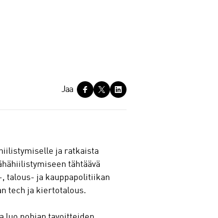
Jaa
ilistymiselle ja ratkaista
 Vähähiilistymiseen tähtäävä
, talous- ja kauppapolitiikan
an tech ja kiertotalous.
a luo pohjan tavoitteiden