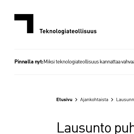
Siirry
sisältöön
Miksi teknologiateollisuus kannattaa vahv
Pinnalla nyt:
Etusivu
Ajankohtaista
Lausunn
Lausunto puh