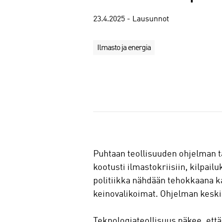
23.4.2025 - Lausunnot
Ilmasto ja energia
J
a
a
Puhtaan teollisuuden ohjelman tav
kootusti ilmastokriisiin, kilpailu
politiikka nähdään tehokkaana kas
keinovalikoimat. Ohjelman keskiös
Teknologiateollisuus näkee, että