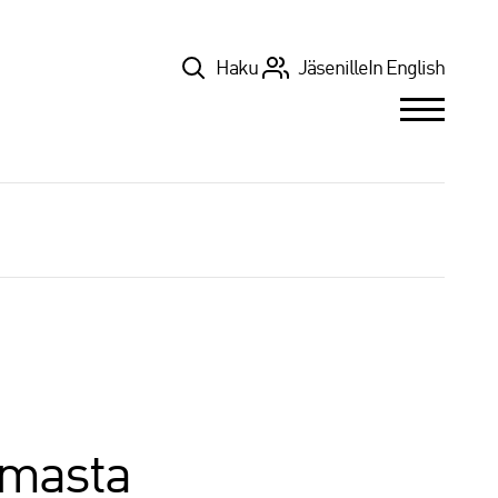
Top
Haku
Jäsenille
In English
lmasta