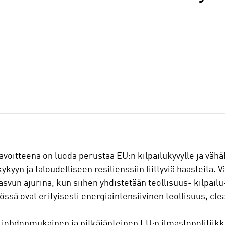
oitteena on luoda perustaa EU:n kilpailukyvylle ja vähähi
kykyyn ja taloudelliseen resilienssiin liittyviä haasteita.
vun ajurina, kun siihen yhdistetään teollisuus- kilpailu-
sä ovat erityisesti energiaintensiivinen teollisuus, cle
 johdonmukainen ja pitkäjänteinen EU:n ilmastopolitiikk