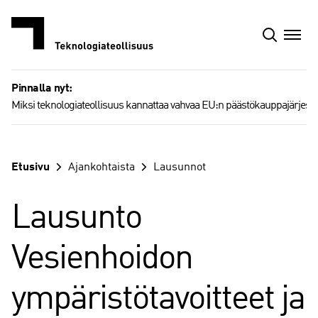
Siirry
sisältöön
Pinnalla nyt:
Miksi teknologiateollisuus kannattaa vahvaa EU:n päästökauppajärjest
Etusivu
Ajankohtaista
Lausunnot
Lausunto
Vesienhoidon
ympäristötavoitteet ja