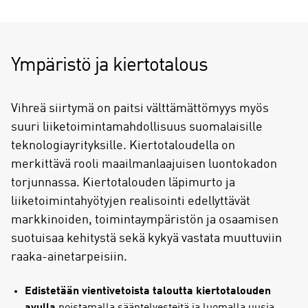
Ympäristö ja kiertotalous
Vihreä siirtymä on paitsi välttämättömyys myös
suuri liiketoimintamahdollisuus suomalaisille
teknologiayrityksille. Kiertotaloudella on
merkittävä rooli maailmanlaajuisen luontokadon
torjunnassa. Kiertotalouden läpimurto ja
liiketoimintahyötyjen realisointi edellyttävät
markkinoiden, toimintaympäristön ja osaamisen
suotuisaa kehitystä sekä kykyä vastata muuttuviin
raaka-ainetarpeisiin.
Edistetään vientivetoista taloutta kiertotalouden
avulla
poistamalla sääntelyesteitä ja luomalla uusia