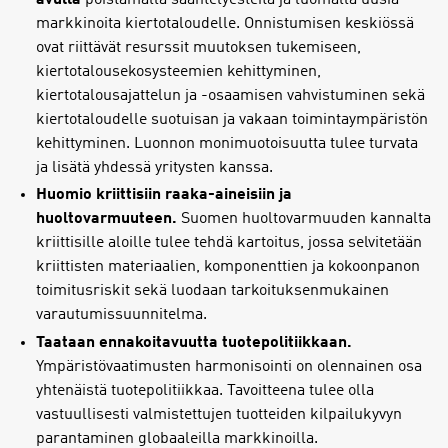
markkinoita kiertotaloudelle. Onnistumisen keskiössä
ovat riittävät resurssit muutoksen tukemiseen,
kiertotalousekosysteemien kehittyminen,
kiertotalousajattelun ja -osaamisen vahvistuminen sekä
kiertotaloudelle suotuisan ja vakaan toimintaympäristön
kehittyminen. Luonnon monimuotoisuutta tulee turvata
ja lisätä yhdessä yritysten kanssa.
Huomio kriittisiin raaka-aineisiin ja
huoltovarmuuteen.
Suomen huoltovarmuuden kannalta
kriittisille aloille tulee tehdä kartoitus, jossa selvitetään
kriittisten materiaalien, komponenttien ja kokoonpanon
toimitusriskit sekä luodaan tarkoituksenmukainen
varautumissuunnitelma.
Taataan ennakoitavuutta tuotepolitiikkaan.
Ympäristövaatimusten harmonisointi on olennainen osa
yhtenäistä tuotepolitiikkaa. Tavoitteena tulee olla
vastuullisesti valmistettujen tuotteiden kilpailukyvyn
parantaminen globaaleilla markkinoilla.