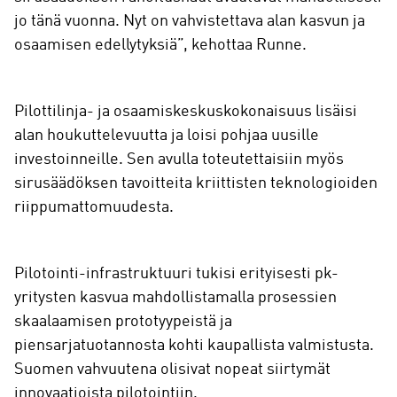
jo tänä vuonna. Nyt on vahvistettava alan kasvun ja
osaamisen edellytyksiä”, kehottaa Runne.
Pilottilinja- ja osaamiskeskuskokonaisuus lisäisi
alan houkuttelevuutta ja loisi pohjaa uusille
investoinneille. Sen avulla toteutettaisiin myös
sirusäädöksen tavoitteita kriittisten teknologioiden
riippumattomuudesta.
Pilotointi-infrastruktuuri tukisi erityisesti pk-
yritysten kasvua mahdollistamalla prosessien
skaalaamisen prototyypeistä ja
piensarjatuotannosta kohti kaupallista valmistusta.
Suomen vahvuutena olisivat nopeat siirtymät
innovaatioista pilotointiin.