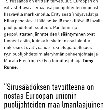
”Sirusäädös on erittäin tervetullut. Euroopan on
vahvistettava asemaansa puolijohteiden nopeasti
kasvavilla markkinoilla. Erityisesti Yhdysvallat ja
Kiina panostavat tällä hetkellä merkittävällä tavalla
puolijohdeteollisuuteen. Pandemia ja
geopoliittisten jännitteiden lisääntyminen ovat
tuoneet esiin, kuinka keskeinen osa taloutta
mikrosirut ovat”, sanoo Teknologiateollisuus
ry:n puolijohdetoimialaryhmän puheenjohtaja ja
Murata Electronics Oy:n toimitusjohtaja
Tomy
Runne
.
”Sirusäädöksen tavoitteena on
nostaa Euroopan unionin
puolijohteiden maailmanlaajuinen