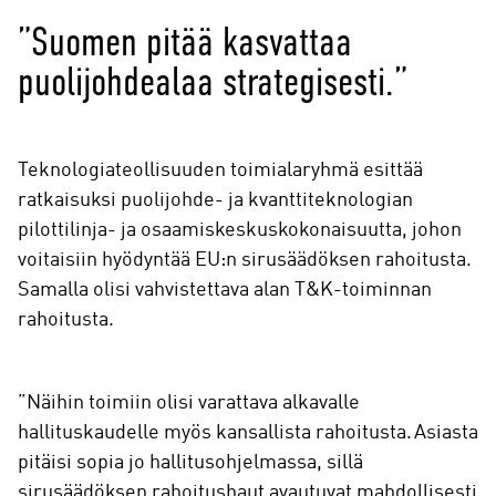
”Suomen pitää kasvattaa
puolijohdealaa strategisesti.”
Teknologiateollisuuden toimialaryhmä esittää
ratkaisuksi puolijohde- ja kvanttiteknologian
pilottilinja- ja osaamiskeskuskokonaisuutta, johon
voitaisiin hyödyntää EU:n sirusäädöksen rahoitusta.
Samalla olisi vahvistettava alan T&K-toiminnan
rahoitusta.
”Näihin toimiin olisi varattava alkavalle
hallituskaudelle myös kansallista rahoitusta. Asiasta
pitäisi sopia jo hallitusohjelmassa, sillä
sirusäädöksen rahoitushaut avautuvat mahdollisesti