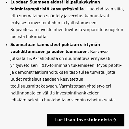
Luodaan Suomeen aidosti kilpailukykyinen
toimintaympäristö kasvuyrityksille.
Huolehditaan siitä,
että suomalainen sääntely ja verotus kannustavat
erityisesti investointeihin ja työllistämiseen.
Sujuvoitetaan investointien luvitusta ympäristönsuojelun
tasosta tinkimättä.
Suunnataan kannusteet puhtaan siirtymän
vauhdittamiseen ja uuden luomiseen.
Kasvavaa
julkista T&K-rahoitusta on suunnattava erityisesti
yritysvetoisen T&K-toiminnan tukemiseen. Myös pilotti-
ja demonstraatiorahoituksen taso tulee turvata, jotta
uudet ratkaisut saadaan kasvatettua
teollisuusmittakaavaan. Varmistetaan yhteistyö eri
hallinnonalojen välillä investointihankkeiden
edistämiseksi ja huolehditaan viennin rahoituksesta.
Lue lisää investoinneista