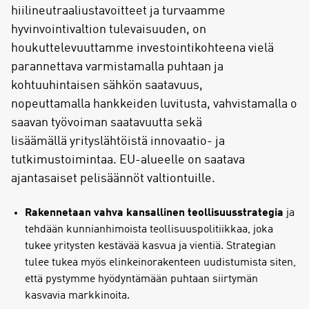
hiilineutraaliustavoitteet ja turvaamme
hyvinvointivaltion tulevaisuuden, on
houkuttelevuuttamme investointikohteena vielä
parannettava varmistamalla puhtaan ja
kohtuuhintaisen sähkön saatavuus,
nopeuttamalla hankkeiden luvitusta, vahvistamalla o
saavan työvoiman saatavuutta sekä
lisäämällä yrityslähtöistä innovaatio- ja
tutkimustoimintaa. EU-alueelle on saatava
ajantasaiset pelisäännöt valtiontuille.
Rakennetaan vahva kansallinen teollisuusstrategia
ja
tehdään kunnianhimoista teollisuuspolitiikkaa, joka
tukee yritysten kestävää kasvua ja vientiä. Strategian
tulee tukea myös elinkeinorakenteen uudistumista siten,
että pystymme hyödyntämään puhtaan siirtymän
kasvavia markkinoita.