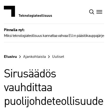
Siirry
sisältöön
Pinnalla nyt:
Miksi teknologiateollisuus kannattaa vahvaa EU:n päästökauppajärjest
Etusivu
Ajankohtaista
Uutiset
Sirusäädös
vauhdittaa
puolijohdeteollisuude