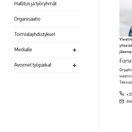
Hallitus ja työryhmät
Organisaatio
Toimialayhdistykset
Viestin
yhteis
Medialle
jäsenp
Fors
Avoimet työpaikat
Graafin
viestin
Teknol
+35
danie