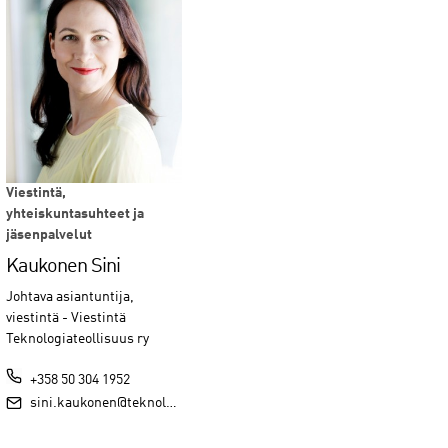
Viestintä,
yhteiskuntasuhteet ja
jäsenpalvelut
Kaukonen Sini
Johtava asiantuntija,
viestintä - Viestintä
Teknologiateollisuus ry
+358 50 304 1952
sini.kaukonen@teknologiateollisuus.fi