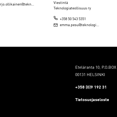
Viestintä
.ollikainen@teknologiateollisuus.fi
Teknologiateollisuus ry
+358 50 543 5351
emma.pesu@teknologiateollisuus.fi
Eteläranta 10, P.O.BOX
00131 HELSINKI
+358 (0)9 192 31
Tietosuojaseloste