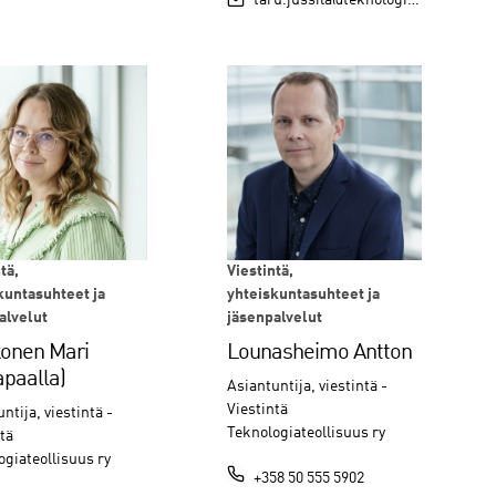
tä,
Viestintä,
kuntasuhteet ja
yhteiskuntasuhteet ja
alvelut
jäsenpalvelut
konen Mari
Lounasheimo Antton
apaalla)
Asiantuntija, viestintä -
Viestintä
ntija, viestintä -
Teknologiateollisuus ry
tä
ogiateollisuus ry
+358 50 555 5902