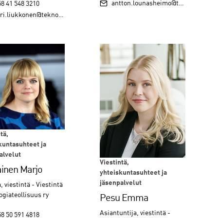
antton.lounasheimo@teknologiateollisuus.fi
8 41 548 3210
liukkonen@teknologiateollisuus.fi
tä,
kuntasuhteet ja
alvelut
Viestintä,
ainen Marjo
yhteiskuntasuhteet ja
jäsenpalvelut
, viestintä - Viestintä
ogiateollisuus ry
Pesu Emma
Asiantuntija, viestintä -
8 50 591 4818