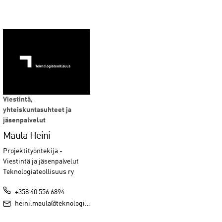
Viestintä,
yhteiskuntasuhteet ja
jäsenpalvelut
Maula Heini
Projektityöntekijä -
Viestintä ja jäsenpalvelut
Teknologiateollisuus ry
+358 40 556 6894
heini.maula@teknologiateollisuus.fi