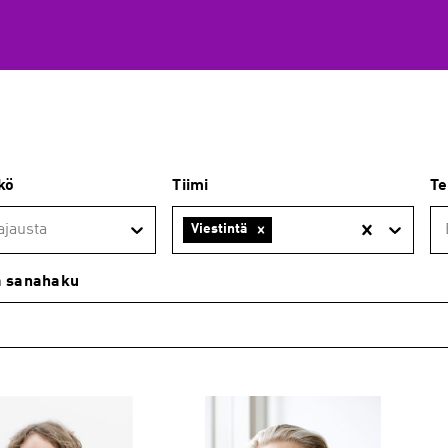
kö
Tiimi
Te
ajausta
Viestintä
a sanahaku