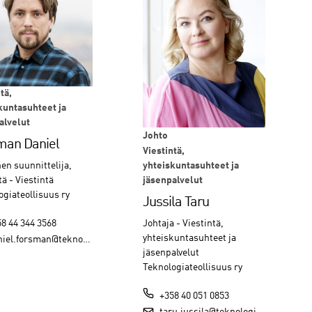
tä,
kuntasuhteet ja
alvelut
Johto
man Daniel
Viestintä,
yhteiskuntasuhteet ja
en suunnittelija,
jäsenpalvelut
tä - Viestintä
ogiateollisuus ry
Jussila Taru
Johtaja - Viestintä,
8 44 344 3568
yhteiskuntasuhteet ja
l.forsman@teknologiateollisuus.fi
jäsenpalvelut
Teknologiateollisuus ry
+358 40 051 0853
taru.jussila@teknologiateollisuus.fi