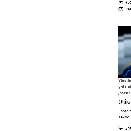
+35
mari.
Viestin
yhteis
jäsenp
Ollik
Johtaja
Teknol
+35