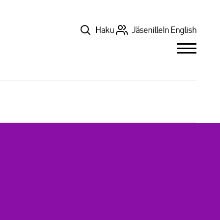
Top
Haku
Jäsenille
In English