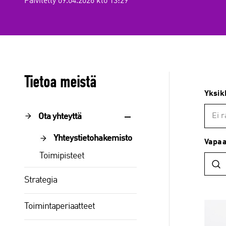
Päivitetty 09.04.2026 klo 13:29
Tietoa meistä
Yksik
Ota yhteyttä
Ei r
Yhteystietohakemisto
Vapa
Toimipisteet
Strategia
Toimintaperiaatteet