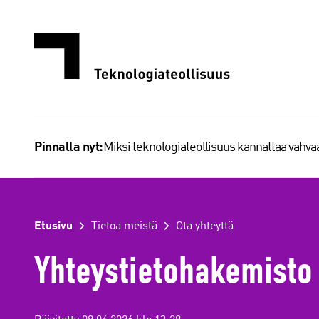
Siirry
sisältöön
Miksi teknologiateollisuus kannattaa vahv
Pinnalla nyt:
Etusivu
Tietoa meistä
Ota yhteyttä
Yhteystietohakemisto