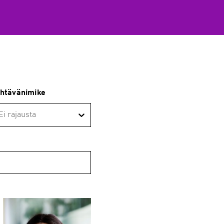
htävänimike
Ei rajausta