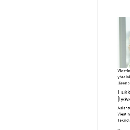
Viestin
yhteis
jäsenp
Liuk
(työv
Asiantu
Viestin
Teknol