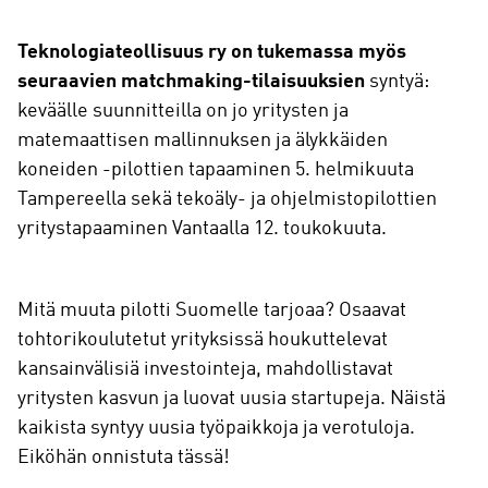
Teknologiateollisuus ry on tukemassa myös
seuraavien matchmaking-tilaisuuksien
syntyä:
keväälle suunnitteilla on jo yritysten ja
matemaattisen mallinnuksen ja älykkäiden
koneiden -pilottien tapaaminen 5. helmikuuta
Tampereella sekä tekoäly- ja ohjelmistopilottien
yritystapaaminen Vantaalla 12. toukokuuta.
Mitä muuta pilotti Suomelle tarjoaa? Osaavat
tohtorikoulutetut yrityksissä houkuttelevat
kansainvälisiä investointeja, mahdollistavat
yritysten kasvun ja luovat uusia startupeja. Näistä
kaikista syntyy uusia työpaikkoja ja verotuloja.
Eiköhän onnistuta tässä!