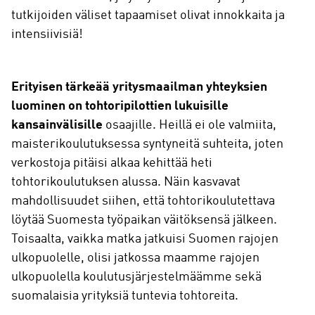
tutkijoiden väliset tapaamiset olivat innokkaita ja
intensiivisiä!
Erityisen tärkeää yritysmaailman yhteyksien
luominen on tohtoripilottien lukuisille
kansainvälisille
osaajille. Heillä ei ole valmiita,
maisterikoulutuksessa syntyneitä suhteita, joten
verkostoja pitäisi alkaa kehittää heti
tohtorikoulutuksen alussa. Näin kasvavat
mahdollisuudet siihen, että tohtorikoulutettava
löytää Suomesta työpaikan väitöksensä jälkeen.
Toisaalta, vaikka matka jatkuisi Suomen rajojen
ulkopuolelle, olisi jatkossa maamme rajojen
ulkopuolella koulutusjärjestelmäämme sekä
suomalaisia yrityksiä tuntevia tohtoreita.