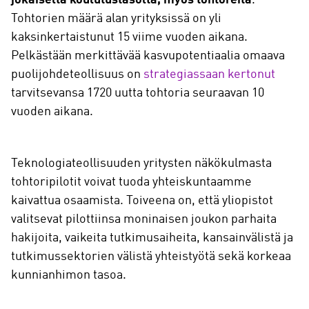
jokaiselta koulutustasolta, myös tohtoreita
.
Tohtorien määrä alan yrityksissä on yli
kaksinkertaistunut 15 viime vuoden aikana.
Pelkästään merkittävää kasvupotentiaalia omaava
puolijohdeteollisuus on
strategiassaan kertonut
tarvitsevansa 1720 uutta tohtoria seuraavan 10
vuoden aikana.
Teknologiateollisuuden yritysten näkökulmasta
tohtoripilotit voivat tuoda yhteiskuntaamme
kaivattua osaamista. Toiveena on, että yliopistot
valitsevat pilottiinsa moninaisen joukon parhaita
hakijoita, vaikeita tutkimusaiheita, kansainvälistä ja
tutkimussektorien välistä yhteistyötä sekä korkeaa
kunnianhimon tasoa.