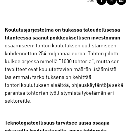
Jaa
a
a
Koulutusjärjestelmä on tiukassa taloudellisessa
tilanteessa saanut poikkeuksellisen investoinnin
osaamiseen: tohtorikoulutuksen uudistamiseen
kohdennettiin 254 miljoonaa euroa. Tohtoripilotti
kulkee arjessa nimellä ”1000 tohtoria”, mutta sen
tavoitteet ovat koulutettavien määrän lisäämistä
laajemmat: tarkoituksena on kehittää
tohtorikoulutuksen sisältöä, ohjauskäytäntöjä sekä
parantaa tohtorien työllistymistä työelämän eri
sektoreille.
Teknologiateollisuus tarvitsee uusia osaajia