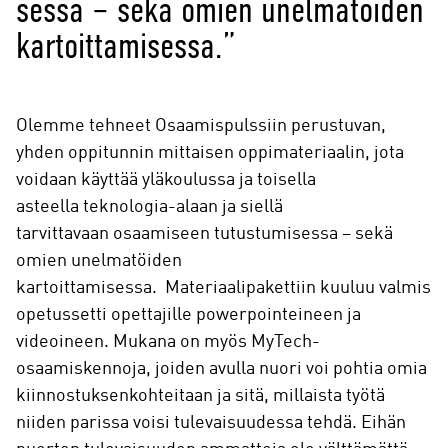
sessa – sekä omien unelmatöiden
kartoittamisessa.”
Olemme tehneet Osaamispulssiin perustuvan,
yhden oppitunnin mittaisen oppimateriaalin, jota
voidaan käyttää yläkoulussa ja toisella
asteella teknologia-alaan ja siellä
tarvittavaan osaamiseen tutustumisessa – sekä
omien unelmatöiden
kartoittamisessa. Materiaalipakettiin kuuluu valmis
opetussetti opettajille powerpointeineen ja
videoineen. Mukana on myös MyTech-
osaamiskennoja, joiden avulla nuori voi pohtia omia
kiinnostuksenkohteitaan ja sitä, millaista työtä
niiden parissa voisi tulevaisuudessa tehdä. Eihän