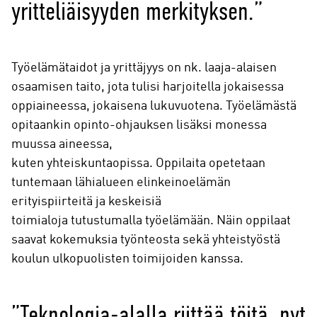
yritteliäisyyden merkityksen.”
Työelämätaidot ja yrittäjyys on nk. laaja-alaisen
osaamisen taito, jota tulisi harjoitella jokaisessa
oppiaineessa, jokaisena lukuvuotena. Työelämästä
opitaankin opinto-ohjauksen lisäksi monessa
muussa aineessa,
kuten yhteiskuntaopissa. Oppilaita opetetaan
tuntemaan lähialueen elinkeinoelämän
erityispiirteitä ja keskeisiä
toimialoja tutustumalla työelämään. Näin oppilaat
saavat kokemuksia työnteosta sekä yhteistyöstä
koulun ulkopuolisten toimijoiden kanssa.
”Teknologia-alalla riittää töitä, nyt