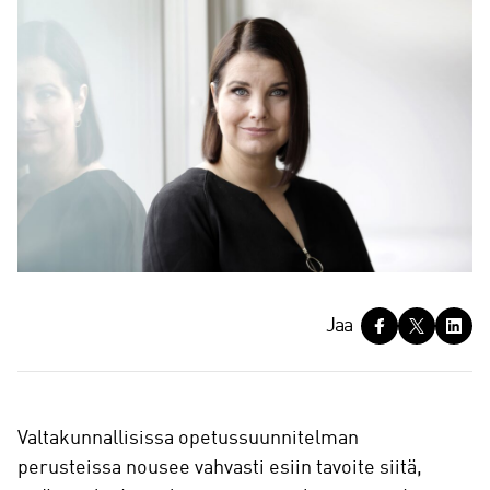
J
Jaa
a
a
Valtakunnallisissa opetussuunnitelman
perusteissa nousee vahvasti esiin tavoite siitä,