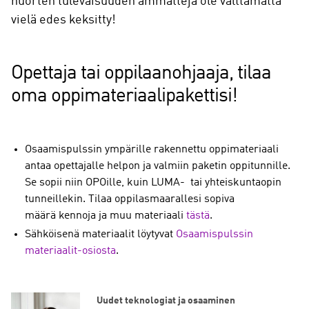
nuorten tulevaisuuden ammatteja ole välttämättä
vielä edes keksitty!
Opettaja tai oppilaanohjaaja, tilaa
oma oppimateriaalipakettisi!
Osaamispulssin ympärille rakennettu oppimateriaali
antaa opettajalle helpon ja valmiin paketin oppitunnille.
Se sopii niin OPOille, kuin LUMA- tai yhteiskuntaopin
tunneillekin. Tilaa oppilasmaarallesi sopiva
määrä kennoja ja muu materiaali
tästä
.
Sähköisenä materiaalit löytyvat
Osaamispulssin
materiaalit-osiosta
.
Uudet teknologiat ja osaaminen