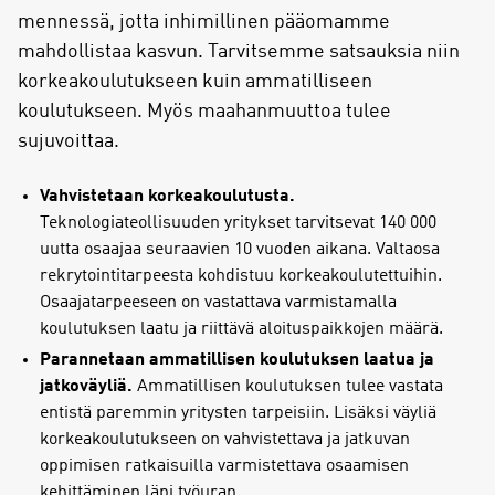
mennessä, jotta inhimillinen pääomamme
mahdollistaa kasvun. Tarvitsemme satsauksia niin
korkeakoulutukseen kuin ammatilliseen
koulutukseen. Myös maahanmuuttoa tulee
sujuvoittaa.
Vahvistetaan korkeakoulutusta.
Teknologiateollisuuden yritykset tarvitsevat 140 000
uutta osaajaa seuraavien 10 vuoden aikana. Valtaosa
rekrytointitarpeesta kohdistuu korkeakoulutettuihin.
Osaajatarpeeseen on vastattava varmistamalla
koulutuksen laatu ja riittävä aloituspaikkojen määrä.
Parannetaan ammatillisen koulutuksen laatua ja
jatkoväyliä.
Ammatillisen koulutuksen tulee vastata
entistä paremmin yritysten tarpeisiin. Lisäksi väyliä
korkeakoulutukseen on vahvistettava ja jatkuvan
oppimisen ratkaisuilla varmistettava osaamisen
kehittäminen läpi työuran.