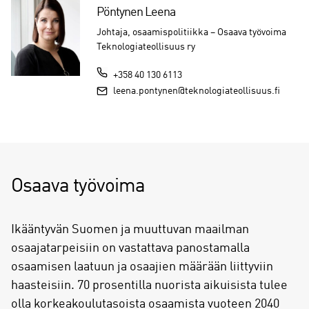
Pöntynen Leena
Johtaja, osaamispolitiikka – Osaava työvoima
Teknologiateollisuus ry
+358 40 130 6113
leena.pontynen@teknologiateollisuus.fi
Osaava työvoima
Ikääntyvän Suomen ja muuttuvan maailman
osaajatarpeisiin on vastattava panostamalla
osaamisen laatuun ja osaajien määrään liittyviin
haasteisiin. 70 prosentilla nuorista aikuisista tulee
olla korkeakoulutasoista osaamista vuoteen 2040