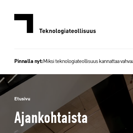
Siirry
sisältöön
Miksi teknologiateollisuus kannattaa vahv
Pinnalla nyt:
Etusivu
Ajankohtaista