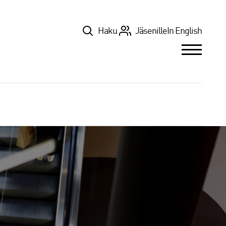
Top
Haku
Jäsenille
In English