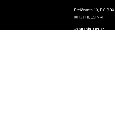
Eteläranta 10, P.O.BOX
00131 HELSINKI
+358 (0)9 192 31
Tietosuojaseloste
stot
mät
uden näkymät
louden näkymät