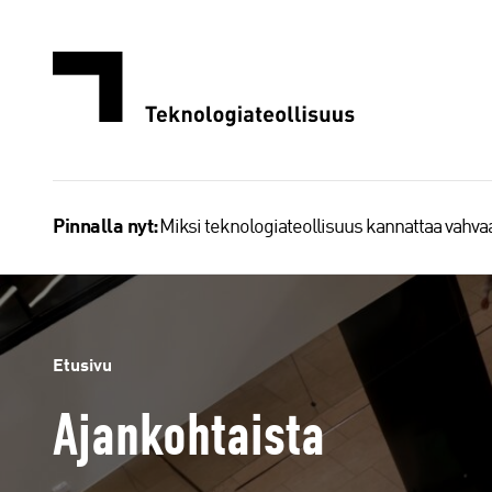
Siirry
sisältöön
Miksi teknologiateollisuus kannattaa vahv
Pinnalla nyt:
Etusivu
Ajankohtaista