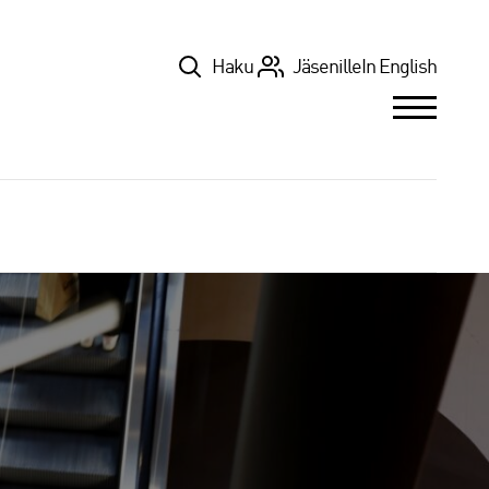
Top
Haku
Jäsenille
In English