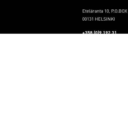
Eteläranta 10, P.O.BOX
00131 HELSINKI
+358 (0)9 192 31
Tietosuojaseloste
stot
mät
uden näkymät
louden näkymät