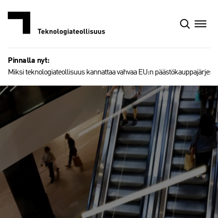
Siirry
sisältöön
Pinnalla nyt:
Miksi teknologiateollisuus kannattaa vahvaa EU:n päästökauppajärjest