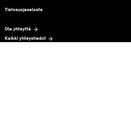
Tietosuojaseloste
Ota yhteyttä
Kaikki yhteystiedot
Toimipisteet
Organisaatio
Tavoitteemme
TeknoBaro
Yritystarinat