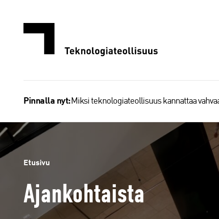
Siirry
sisältöön
Miksi teknologiateollisuus kannattaa vahv
Pinnalla nyt:
Etusivu
Ajankohtaista