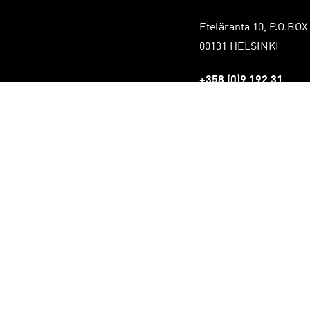
Eteläranta 10, P.O.BOX
00131 HELSINKI
+358 (0)9 192 31
Tietosuojaseloste
stot
mät
uden näkymät
louden näkymät