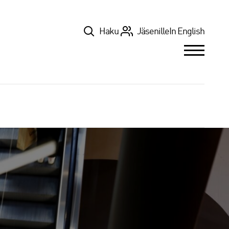
Top
Haku
Jäsenille
In English