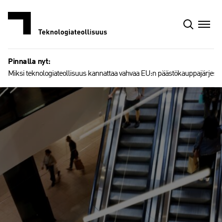
Siirry
sisältöön
Pinnalla nyt:
Miksi teknologiateollisuus kannattaa vahvaa EU:n päästökauppajärjest