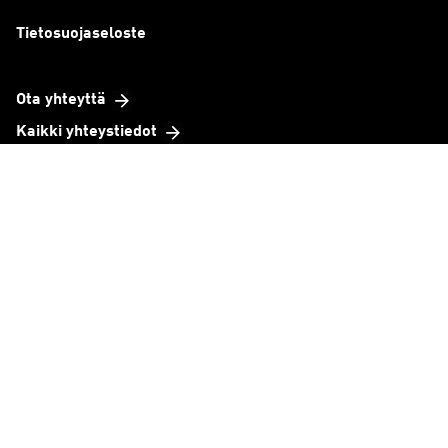
Tietosuojaseloste
Ota yhteyttä
Kaikki yhteystiedot
Toimipisteet
Organisaatio
Tavoitteemme
TeknoBaro
Yritystarinat