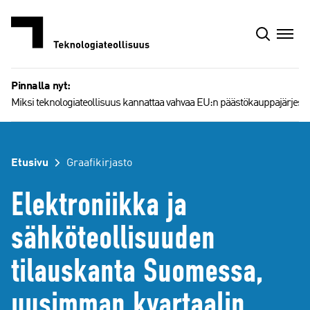
Siirry
sisältöön
Pinnalla nyt:
Miksi teknologiateollisuus kannattaa vahvaa EU:n päästökauppajärjest
Etusivu
Graafikirjasto
Elektroniikka ja
sähköteollisuuden
tilauskanta Suomessa,
uusimman kvartaalin