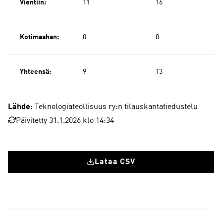
Vientiin:
11
16
Kotimaahan:
0
0
Yhteensä:
9
13
Lähde
: Teknologiateollisuus ry:n tilauskantatiedustelu
Päivitetty 31.1.2026 klo 14:34
Lataa CSV