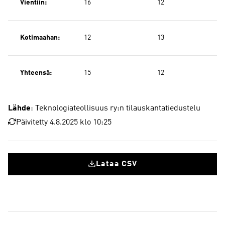
Vientiin:
16
12
Kotimaahan:
12
13
Yhteensä:
15
12
Lähde
: Teknologiateollisuus ry:n tilauskantatiedustelu
Päivitetty 4.8.2025 klo 10:25
Lataa CSV