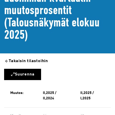
muutosprosentit
(Talousnäkymät elokuu
2025)
Takaisin tilastoihin
Suurenna
Muutos:
II,2025 /
II,2025 /
II,2024
I,2025