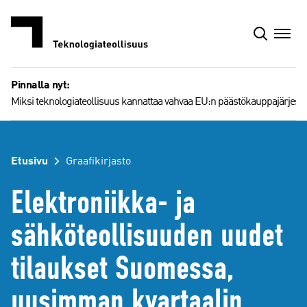
Siirry
sisältöön
Pinnalla nyt:
Miksi teknologiateollisuus kannattaa vahvaa EU:n päästökauppajärjest
Etusivu
Graafikirjasto
Elektroniikka- ja
sähköteollisuuden uudet
tilaukset Suomessa,
uusimman kvartaalin