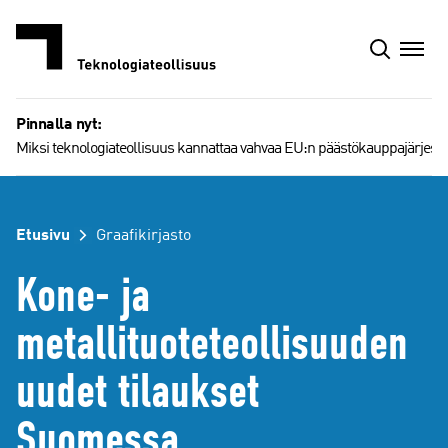
Siirry
sisältöön
Pinnalla nyt:
Miksi teknologiateollisuus kannattaa vahvaa EU:n päästökauppajärjest
Etusivu
Graafikirjasto
Kone- ja
metallituoteteollisuuden
uudet tilaukset
Suomessa