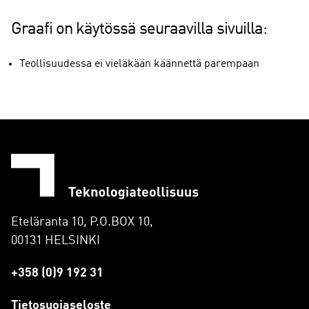
Graafi on käytössä seuraavilla sivuilla:
Teollisuudessa ei vieläkään käännettä parempaan
Eteläranta 10, P.O.BOX 10,
00131 HELSINKI
+358 (0)9 192 31
Tietosuojaseloste