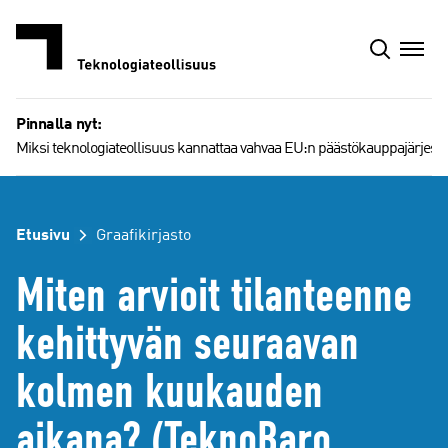
Siirry
sisältöön
Pinnalla nyt:
Miksi teknologiateollisuus kannattaa vahvaa EU:n päästökauppajärjest
Etusivu
Graafikirjasto
Miten arvioit tilanteenne
kehittyvän seuraavan
kolmen kuukauden
aikana? (TeknoBaro