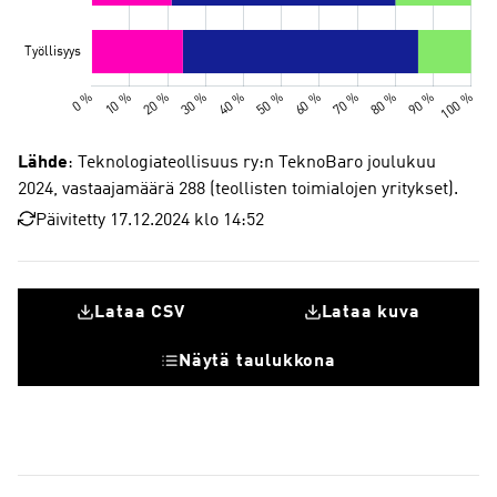
Lähde
: Teknologiateollisuus ry:n TeknoBaro joulukuu
2024, vastaajamäärä 288 (teollisten toimialojen yritykset).
Päivitetty 17.12.2024 klo 14:52
Lataa CSV
Lataa kuva
Näytä taulukkona
Pysyy ennallaan