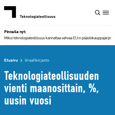
Siirry
sisältöön
Pinnalla nyt:
Miksi teknologiateollisuus kannattaa vahvaa EU:n päästökauppajärjest
Etusivu
Graafikirjasto
Teknologiateollisuuden
vienti maanosittain, %,
uusin vuosi