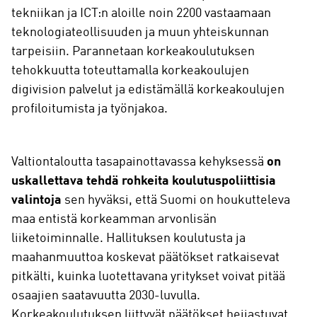
tekniikan ja ICT:n aloille noin 2200 vastaamaan
teknologiateollisuuden ja muun yhteiskunnan
tarpeisiin. Parannetaan korkeakoulutuksen
tehokkuutta toteuttamalla korkeakoulujen
digivision palvelut ja edistämällä korkeakoulujen
profiloitumista ja työnjakoa.
Valtiontaloutta tasapainottavassa kehyksessä
on
uskallettava tehdä rohkeita koulutuspoliittisia
valintoja
sen hyväksi, että Suomi on houkutteleva
maa entistä korkeamman arvonlisän
liiketoiminnalle. Hallituksen koulutusta ja
maahanmuuttoa koskevat päätökset ratkaisevat
pitkälti, kuinka luotettavana yritykset voivat pitää
osaajien saatavuutta 2030-luvulla.
Korkeakoulutuksen liittyvät päätökset heijastuvat