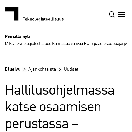
Siirry
sisältöön
Pinnalla nyt:
Miksi teknologiateollisuus kannattaa vahvaa EU:n päästökauppajärjest
Etusivu
Ajankohtaista
Uutiset
Hallitusohjelmassa
katse osaamisen
perustassa –