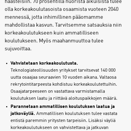
haasteisiin. 70 prosentilla nuorista aikuisista tulee
olla korkeakoulutasoista osaamista vuoteen 2040
mennessä, jotta inhimillinen pääomamme
mahdollistaa kasvun. Tarvitsemme satsauksia niin
korkeakoulutukseen kuin ammatilliseen
koulutukseen. Myös maahanmuuttoa tulee
sujuvoittaa.
Vahvistetaan korkeakoulutusta.
Teknologiateollisuuden yritykset tarvitsevat 140 000
uutta osaajaa seuraavien 10 vuoden aikana. Valtaosa
rekrytointitarpeesta kohdistuu korkeakoulutettuihin.
Osaajatarpeeseen on vastattava varmistamalla
koulutuksen laatu ja riittävä aloituspaikkojen määrä.
Parannetaan ammatillisen koulutuksen laatua ja
jatkoväyliä.
Ammatillisen koulutuksen tulee vastata
entistä paremmin yritysten tarpeisiin. Lisäksi väyliä
korkeakoulutukseen on vahvistettava ja jatkuvan