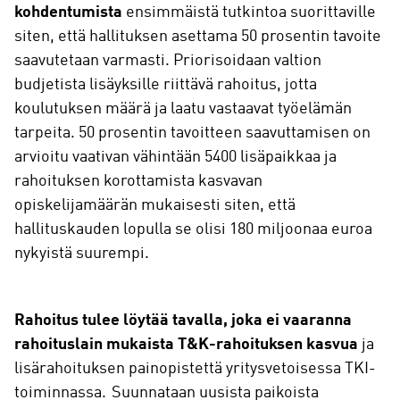
kohdentumista
ensimmäistä tutkintoa suorittaville
siten, että hallituksen asettama 50 prosentin tavoite
saavutetaan varmasti. Priorisoidaan valtion
budjetista lisäyksille riittävä rahoitus, jotta
koulutuksen määrä ja laatu vastaavat työelämän
tarpeita. 50 prosentin tavoitteen saavuttamisen on
arvioitu vaativan vähintään 5400 lisäpaikkaa ja
rahoituksen korottamista kasvavan
opiskelijamäärän mukaisesti siten, että
hallituskauden lopulla se olisi 180 miljoonaa euroa
nykyistä suurempi.
Rahoitus tulee löytää tavalla, joka ei vaaranna
rahoituslain mukaista T&K-rahoituksen kasvua
ja
lisärahoituksen painopistettä yritysvetoisessa TKI-
toiminnassa. Suunnataan uusista paikoista