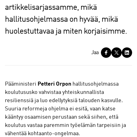
artikkelisarjassamme, mikä
hallitusohjelmassa on hyvää, mikä
huolestuttavaa ja miten korjaisimme.
J
Jaa
a
a
Pääministeri
Petteri Orpon
hallitusohjelmassa
koulutususko vahvistaa yhteiskunnallista
resilienssiä ja luo edellytyksiä talouden kasvulle.
Suuria reformeja ohjelma ei esitä, vaan katse
kääntyy osaamisen perustaan sekä siihen, että
koulutus vastaa paremmin työelämän tarpeisiin ja
vähentää kohtaanto-ongelmaa.