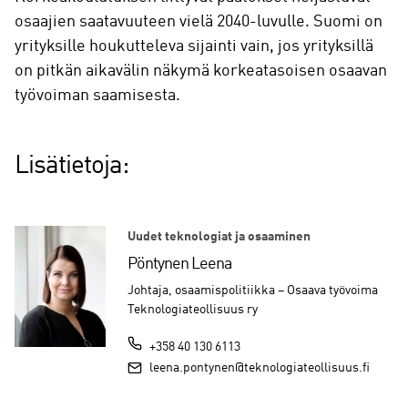
osaajien saatavuuteen vielä 2040-luvulle. Suomi on
yrityksille houkutteleva sijainti vain, jos yrityksillä
on pitkän aikavälin näkymä korkeatasoisen osaavan
työvoiman saamisesta.
Lisätietoja:
Uudet teknologiat ja osaaminen
Pöntynen Leena
Johtaja, osaamispolitiikka – Osaava työvoima
Teknologiateollisuus ry
+358 40 130 6113
leena.pontynen@teknologiateollisuus.fi