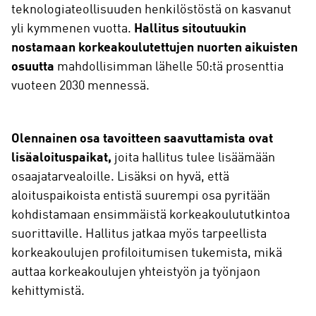
teknologiateollisuuden henkilöstöstä on kasvanut
yli kymmenen vuotta.
Hallitus sitoutuukin
nostamaan korkeakoulutettujen nuorten aikuisten
osuutta
mahdollisimman lähelle 50:tä prosenttia
vuoteen 2030 mennessä.
Olennainen osa tavoitteen saavuttamista ovat
lisäaloituspaikat,
joita hallitus tulee lisäämään
osaajatarvealoille. Lisäksi on hyvä, että
aloituspaikoista entistä suurempi osa pyritään
kohdistamaan ensimmäistä korkeakoulututkintoa
suorittaville. Hallitus jatkaa myös tarpeellista
korkeakoulujen profiloitumisen tukemista, mikä
auttaa korkeakoulujen yhteistyön ja työnjaon
kehittymistä.