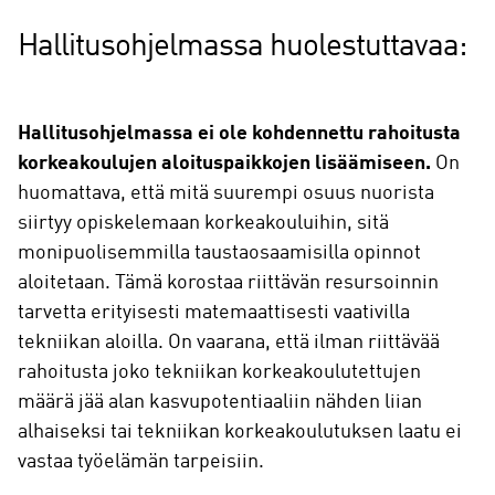
Hallitusohjelmassa huolestuttavaa:
Hallitusohjelmassa ei ole kohdennettu rahoitusta
korkeakoulujen aloituspaikkojen lisäämiseen.
On
huomattava, että mitä suurempi osuus nuorista
siirtyy opiskelemaan korkeakouluihin, sitä
monipuolisemmilla taustaosaamisilla opinnot
aloitetaan. Tämä korostaa riittävän resursoinnin
tarvetta erityisesti matemaattisesti vaativilla
tekniikan aloilla. On vaarana, että ilman riittävää
rahoitusta joko tekniikan korkeakoulutettujen
määrä jää alan kasvupotentiaaliin nähden liian
alhaiseksi tai tekniikan korkeakoulutuksen laatu ei
vastaa työelämän tarpeisiin.