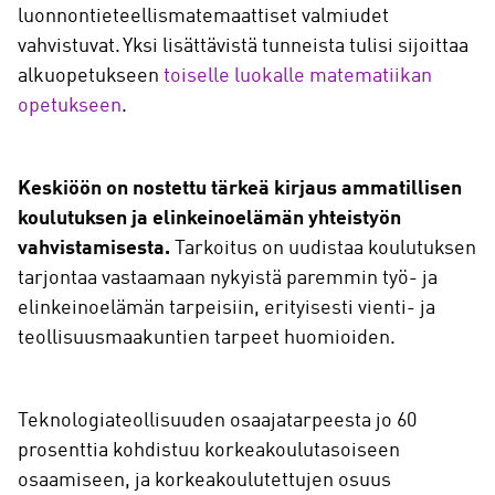
luonnontieteellismatemaattiset valmiudet
vahvistuvat. Yksi lisättävistä tunneista tulisi sijoittaa
alkuopetukseen
toiselle luokalle matematiikan
opetukseen
.
Keskiöön on nostettu tärkeä kirjaus ammatillisen
koulutuksen ja elinkeinoelämän yhteistyön
vahvistamisesta.
Tarkoitus on uudistaa koulutuksen
tarjontaa vastaamaan nykyistä paremmin työ- ja
elinkeinoelämän tarpeisiin, erityisesti vienti- ja
teollisuusmaakuntien tarpeet huomioiden.
Teknologiateollisuuden osaajatarpeesta jo 60
prosenttia kohdistuu korkeakoulutasoiseen
osaamiseen, ja korkeakoulutettujen osuus