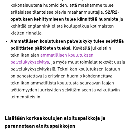
kokonaisuutena huomioiden, että maahamme tulee
erilaisissa tilanteissa olevia maahanmuuttajia.
S2/R2-
opetuksen kehittymiseen tulee kiinnittää huomiota
ja
kehittää englanninkielistä koulupolkua kotimaisten
kielten rinnalla.
Ammatillisen koulutuksen palvelukyky tulee selvittää
poliittisten päätösten tueksi.
Keväällä julkaistiin
tekniikan alan
ammatillisen koulutuksen
palvelukykyselvitys
, ja myös muut toimialat tekevät uusia
palvelukykyselvityksiä. Tekniikan koulutuksen laatuun
on panostettava ja erityinen huomio kohdennettava
tekniikan ammatillista koulutusta seuraavan laajan
työttömyyden juurisyiden selvittämiseen ja vaikuttaviin
toimenpiteisiin.
Lisätään korkeakoulujen aloituspaikkoja ja
parannetaan aloituspaikkojen