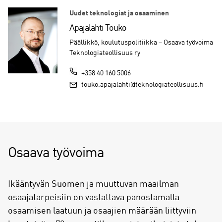
Uudet teknologiat ja osaaminen
Apajalahti Touko
Päällikkö, koulutuspolitiikka – Osaava työvoima
Teknologiateollisuus ry
+358 40 160 5006
touko.apajalahti@teknologiateollisuus.fi
Osaava työvoima
Ikääntyvän Suomen ja muuttuvan maailman
osaajatarpeisiin on vastattava panostamalla
osaamisen laatuun ja osaajien määrään liittyviin