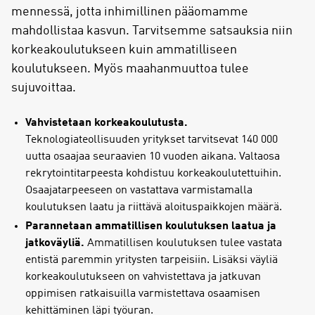
mennessä, jotta inhimillinen pääomamme
mahdollistaa kasvun. Tarvitsemme satsauksia niin
korkeakoulutukseen kuin ammatilliseen
koulutukseen. Myös maahanmuuttoa tulee
sujuvoittaa.
Vahvistetaan korkeakoulutusta.
Teknologiateollisuuden yritykset tarvitsevat 140 000
uutta osaajaa seuraavien 10 vuoden aikana. Valtaosa
rekrytointitarpeesta kohdistuu korkeakoulutettuihin.
Osaajatarpeeseen on vastattava varmistamalla
koulutuksen laatu ja riittävä aloituspaikkojen määrä.
Parannetaan ammatillisen koulutuksen laatua ja
jatkoväyliä.
Ammatillisen koulutuksen tulee vastata
entistä paremmin yritysten tarpeisiin. Lisäksi väyliä
korkeakoulutukseen on vahvistettava ja jatkuvan
oppimisen ratkaisuilla varmistettava osaamisen
kehittäminen läpi työuran.