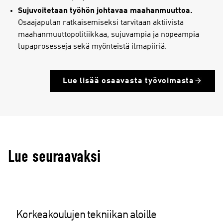
Sujuvoitetaan työhön johtavaa maahanmuuttoa.
Osaajapulan ratkaisemiseksi tarvitaan aktiivista
maahanmuuttopolitiikkaa, sujuvampia ja nopeampia
lupaprosesseja sekä myönteistä ilmapiiriä.
Lue lisää osaavasta työvoimasta
Lue seuraavaksi
Korkeakoulujen tekniikan aloille