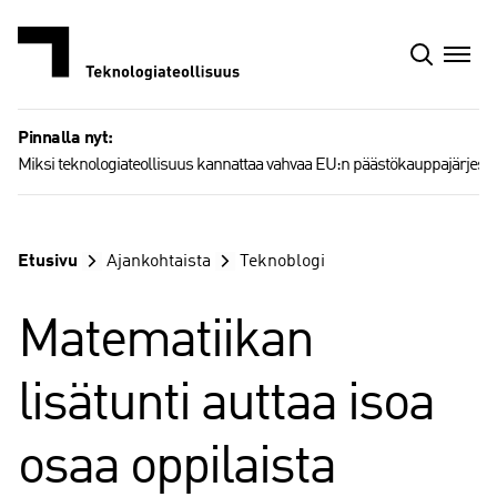
Siirry
sisältöön
Pinnalla nyt:
Miksi teknologiateollisuus kannattaa vahvaa EU:n päästökauppajärjest
Etusivu
Ajankohtaista
Teknoblogi
Matematiikan
lisätunti auttaa isoa
osaa oppilaista