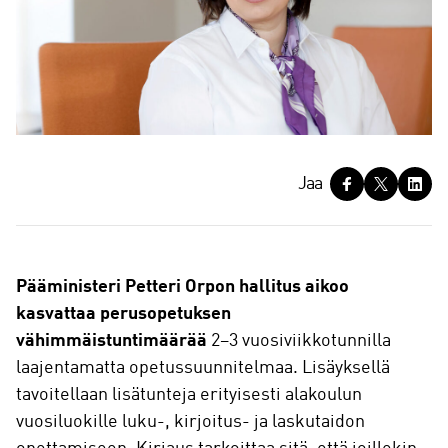
J
Jaa
a
a
Pääministeri Petteri Orpon hallitus aikoo
kasvattaa perusopetuksen
vähimmäistuntimäärää
2–3 vuosiviikkotunnilla
laajentamatta opetussuunnitelmaa. Lisäyksellä
tavoitellaan lisätunteja erityisesti alakoulun
vuosiluokille luku-, kirjoitus- ja laskutaidon