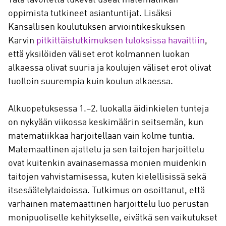
oppimista tutkineet asiantuntijat. Lisäksi
Kansallisen koulutuksen arviointikeskuksen
Karvin
pitkittäistutkimuksen tuloksissa havaittiin
,
että yksilöiden väliset erot kolmannen luokan
alkaessa olivat suuria ja koulujen väliset erot olivat
tuolloin suurempia kuin koulun alkaessa.
Alkuopetuksessa 1.–2. luokalla äidinkielen tunteja
on nykyään viikossa keskimäärin seitsemän, kun
matematiikkaa harjoitellaan vain kolme tuntia.
Matemaattinen ajattelu ja sen taitojen harjoittelu
ovat kuitenkin avainasemassa monien muidenkin
taitojen vahvistamisessa, kuten kielellisissä sekä
itsesäätelytaidoissa. Tutkimus on osoittanut, että
varhainen matemaattinen harjoittelu luo perustan
monipuoliselle kehitykselle, eivätkä sen vaikutukset