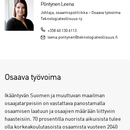
Pöntynen Leena
Johtaja, osaamispolitiikka – Osaava työvoima
Teknologiateollisuus ry
+358 40 130 6113
leena.pontynen@teknologiateollisuus.fi
Osaava työvoima
Ikääntyvän Suomen ja muuttuvan maailman
osaajatarpeisiin on vastattava panostamalla
osaamisen laatuun ja osaajien määrään liittyviin
haasteisiin. 70 prosentilla nuorista aikuisista tulee
olla korkeakoulutasoista osaamista vuoteen 2040