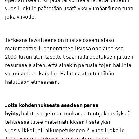
opettamiseen. Kirjaus tarkoittaa sitä, että joillekin
vuosiluokille päätetään lisätä yksi ylimääräinen tunti
joka viikolle.
Tärkeänä tavoitteena on nostaa osaamistaso
matemaattis-luonnontieteellisissä oppiaineissa
2000-luvun alun tasolle lisäämällä opetuksen ja tuen
resursseja siten, että ainakin perustaitojen hallinta
varmistetaan kaikille. Hallitus sitoutui tähän
hallitusohjelmassaan.
Jotta kohdennuksesta saadaan paras
hyöty,
hallitusohjelman mukaisia tuntijakolisäyksiä
tehtäessä tulee matematiikkaan lisätä yksi
vuosiviikkotunti alkuopetukseen 2. vuosiluokalle.
Tätä tavoitetta tukevat useat matematiikan