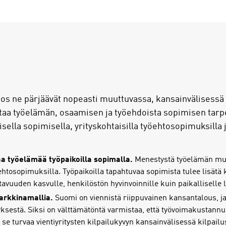
 jos ne pärjäävät nopeasti muuttuvassa, kansainvälisess
aa työelämän, osaamisen ja työehdoista sopimisen tarpei
lisella sopimisella, yrityskohtaisilla työehtosopimuksilla j
a työelämää työpaikoilla sopimalla.
Menestystä työelämän muut
yöehtosopimuksilla. Työpaikoilla tapahtuvaa sopimista tulee lisät
ttavuuden kasvulle, henkilöstön hyvinvoinnille kuin paikalliselle
arkkinamallia.
Suomi on viennistä riippuvainen kansantalous, ja
yksestä. Siksi on välttämätöntä varmistaa, että työvoimakustann
se turvaa vientiyritysten kilpailukyvyn kansainvälisessä kilpailu