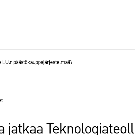
aa EU:n päästökauppajärjestelmää?
et
 jatkaa Teknologiateol