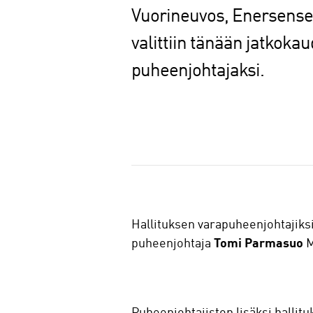
Vuorineuvos, Enersense 
valittiin tänään jatkoka
puheenjohtajaksi.
J
a
a
Hallituksen varapuheenjohtajiksi 
puheenjohtaja
Tomi Parmasuo
M
Puheenjohtajiston lisäksi hallitu