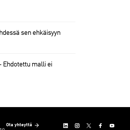
yhdessä sen ehkäisyyn
– Ehdotettu malli ei
Ota yhteyttä