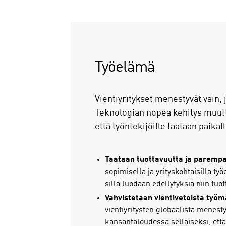
Työelämä
Vientiyritykset menestyvät vain,
Teknologian nopea kehitys muutt
että työntekijöille taataan paikal
Taataan tuottavuutta ja parempa
sopimisella ja yrityskohtaisilla t
sillä luodaan edellytyksiä niin tuo
Vahvistetaan vientivetoista työm
vientiyritysten globaalista menest
kansantaloudessa sellaiseksi, että 