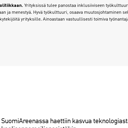
litiikkaan.
Yrityksissä tulee panostaa inklusiiviseen työkulttuuri
an ja menestyä. Hyvä työkulttuuri, osaava muutosjohtaminen sek
ykytekijöitä yrityksille. Ainoastaan vastuullisesti toimiva työnant
SuomiAreenassa haettiin kasvua teknologiast