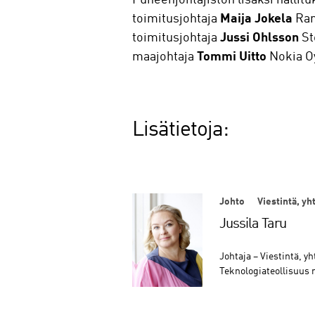
toimitusjohtaja
Maija Jokela
Ram
toimitusjohtaja
Jussi Ohlsson
St
maajohtaja
Tommi Uitto
Nokia Oy
Lisätietoja:
Johto
Viestintä, yh
Jussila Taru
Johtaja – Viestintä, y
Teknologiateollisuus 