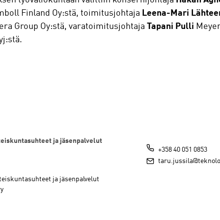
boll Finland Oy:stä, toimitusjohtaja
Leena-Mari Lähte
era Group Oy:stä, varatoimitusjohtaja
Tapani Pulli
Meyer 
j:stä.
teiskuntasuhteet ja jäsenpalvelut
+358 40 051 0853
taru.jussila@teknolo
hteiskuntasuhteet ja jäsenpalvelut
ry