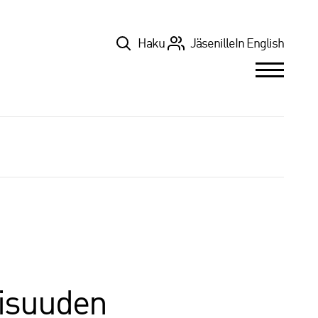
Top
Haku
Jäsenille
In English
lisuuden