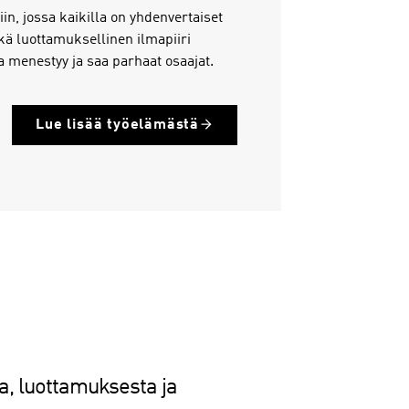
in, jossa kaikilla on yhdenvertaiset
ä luottamuksellinen ilmapiiri
aja menestyy ja saa parhaat osaajat.
Lue lisää työelämästä
a, luottamuksesta ja