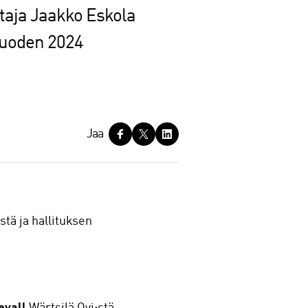
taja Jaakko Eskola
 vuoden 2024
Jaa
tä ja hallituksen
evall
Wärtsilä Oyj:stä,