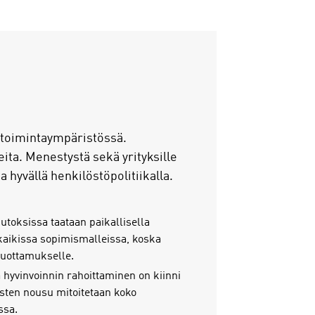
ä toimintaympäristössä.
ta. Menestystä sekä yrityksille
a hyvällä henkilöstöpolitiikalla.
oksissa taataan paikallisella
ä kaikissa sopimismalleissa, koska
 luottamukselle.
 hyvinvoinnin rahoittaminen on kiinni
usten nousu mitoitetaan koko
ssa.