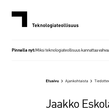
Siirry
sisältöön
Miksi teknologiateollisuus kannattaa vahv
Pinnalla nyt:
Etusivu
Ajankohtaista
Tiedotte
Jaakko Eskola