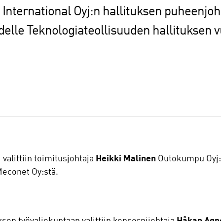
International Oyj:n hallituksen puheenjoh
udelle Teknologiateollisuuden hallituksen
valittiin toimitusjohtaja
Heikki Malinen
Outokumpu Oyj:s
econet Oy:stä.
ksen työvaliokuntaan valittiin konsernijohtaja
Håkan Agn