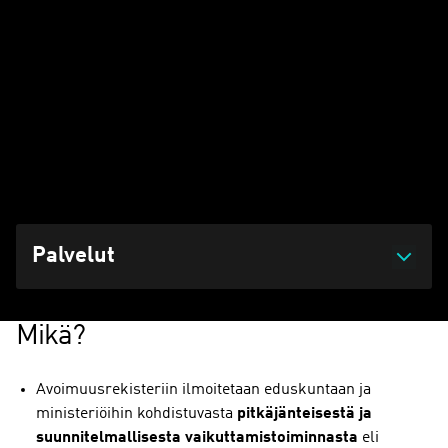
Lobbauksen avoimuutta lisäävä avoimuusrekisterilaki tuli
voimaan 1.1.2024. Avoimuusrekisterin tavoitteena on
parantaa eduskunnan ja ministeriöiden päätöksenteon
avoimuutta. Rekisterin avulla pyritään myös torjumaan
epäasiallista vaikuttamista valtiotason toimijoihin.
Päivitetty 25.02.2026 klo 21:27
Palvelut
Mikä?
Avoimuusrekisteriin ilmoitetaan eduskuntaan ja
ministeriöihin kohdistuvasta
pitkäjänteisestä ja
suunnitelmallisesta vaikuttamistoiminnasta
eli