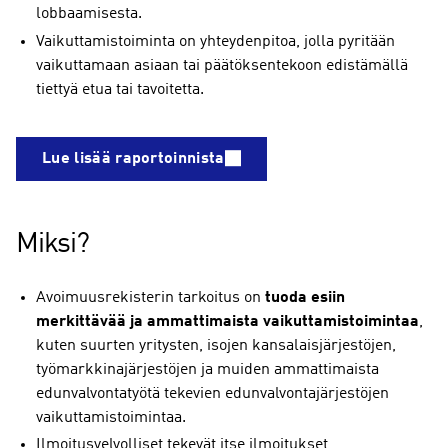
lobbaamisesta.
Vaikuttamistoiminta on yhteydenpitoa, jolla pyritään
vaikuttamaan asiaan tai päätöksentekoon edistämällä
tiettyä etua tai tavoitetta.
Lue lisää raportoinnista
Miksi?
Avoimuusrekisterin tarkoitus on
tuoda esiin
merkittävää ja ammattimaista vaikuttamistoimintaa
,
kuten suurten yritysten, isojen kansalaisjärjestöjen,
työmarkkinajärjestöjen ja muiden ammattimaista
edunvalvontatyötä tekevien edunvalvontajärjestöjen
vaikuttamistoimintaa.
Ilmoitusvelvolliset tekevät itse ilmoitukset