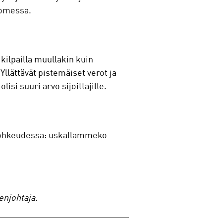
uomessa.
kilpailla muullakin kuin
llättävät pistemäiset verot ja
si suuri arvo sijoittajille.
 rohkeudessa: uskallammeko
enjohtaja.