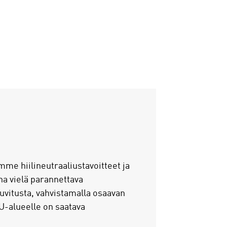
me hiilineutraaliustavoitteet ja
a vielä parannettava
uvitusta, vahvistamalla osaavan
EU-alueelle on saatava