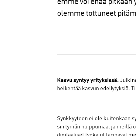
emme voi enää pitkään yll
olemme tottuneet pitä
J
a
a
Kasvu syntyy yrityksissä.
Julkine
heikentää kasvun edellytyksiä. Ti
Synkkyyteen ei ole kuitenkaan s
siirtymän huippumaa, ja meillä 
digitaaliset työkalut tarjoavat 