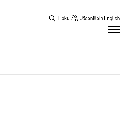
Top
Haku
Jäsenille
In English