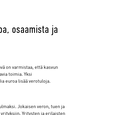
oa, osaamista ja
vä on varmistaa, että kasvun
avia toimia. Yksi
a euroa lisää verotuloja.
kulmaksi. Jokaisen veron, tuen ja
tyksiin. Yritysten ja erilaisten