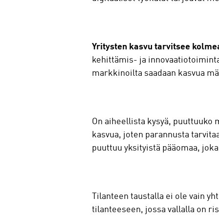
Yritysten kasvu tarvitsee kolme
kehittämis- ja innovaatiotoimint
markkinoilta saadaan kasvua määr
On aiheellista kysyä, puuttuuko 
kasvua, joten parannusta tarvit
puuttuu yksityistä pääomaa, joka 
Tilanteen taustalla ei ole vain 
tilanteeseen, jossa vallalla on ri