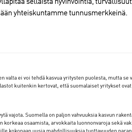
äpitää sellaista hyvinvointia, turvallisuutt
mään yhteiskuntamme tunnusmerkkeinä.
n valta ei voi tehdä kasvua yritysten puolesta, mutta se v
lastot kuitenkin kertovat, että suomalaiset yritykset ovat
yytä vajota. Suomella on paljon vahvuuksia kasvun rake
on korkeaa osaamista, arvokkaita luonnonvaroja sekä vak
meille kokonaan uusia mahdollisuuksia tuottavuuden para