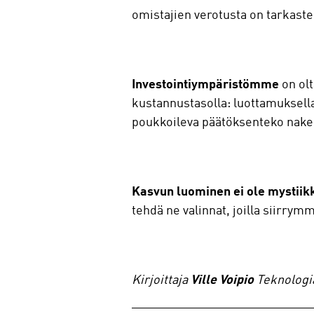
omistajien verotusta on tarkast
Investointiympäristömme
on olt
kustannustasolla: luottamuksella
poukkoileva päätöksenteko nakerta
Kasvun luominen ei ole mystiik
tehdä ne valinnat, joilla siirrym
Kirjoittaja
Ville Voipio
Teknologia