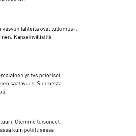
 kasvun lähteitä ovat tutkimus-,
inen. Kansainvälisiltä
omalainen yritys priorisoi
omien saatavuus. Suomesta
iä.
lttuuri. Olemme luisuneet
mässä kuin poliittisessa