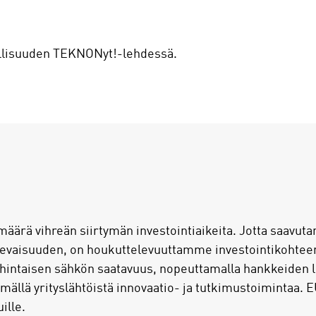
ollisuuden TEKNONyt!-lehdessä.
rä vihreän siirtymän investointiaikeita. Jotta saavutam
levaisuuden, on houkuttelevuuttamme investointikohteen
hintaisen sähkön saatavuus, nopeuttamalla hankkeiden l
mällä yrityslähtöistä innovaatio- ja tutkimustoimintaa. 
ille.