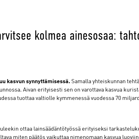
arvitsee kolmea ainesosaa: taht
tuu kasvun synnyttämisessä.
Samalla yhteiskunnan tehtä
unnossa. Aivan erityisesti sen on varottava kasvua kurist
udessa tuottaa valtiolle kymmenessä vuodessa 70 miljardi
tuleekin ottaa lainsäädäntötyössä erityiseksi tarkastelu
tava miten päätös vaikuttaa nimenomaan kasvua luoviin yri