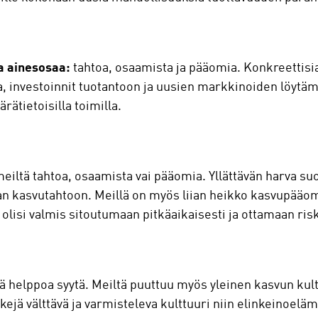
a ainesosaa:
tahtoa, osaamista ja pääomia. Konkreettisia
a, investoinnit tuotantoon ja uusien markkinoiden löytäm
ätietoisilla toimilla.
meiltä tahtoa, osaamista vai pääomia. Yllättävän harva su
aan kasvutahtoon. Meillä on myös liian heikko kasvupää
olisi valmis sitoutumaan pitkäaikaisesti ja ottamaan risk
yhtä helppoa syytä. Meiltä puuttuu myös yleinen kasvun ku
skejä välttävä ja varmisteleva kulttuuri niin elinkeinoelä