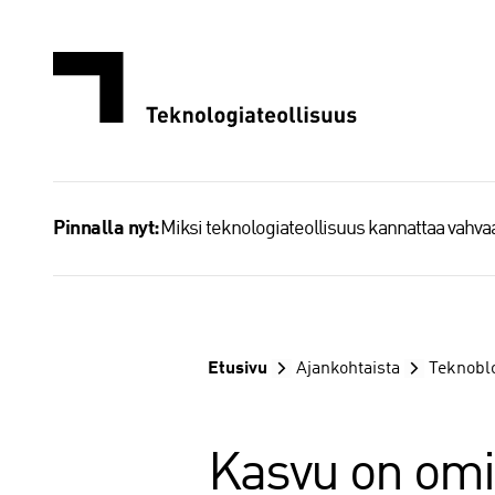
Siirry
sisältöön
Miksi teknologiateollisuus kannattaa vahv
Pinnalla nyt:
Etusivu
Ajankohtaista
Teknobl
Kasvu on om