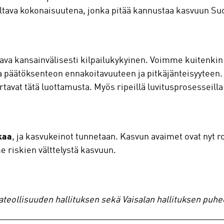
eltava kokonaisuutena, jonka pitää kannustaa kasvuun S
ava kansainvälisesti kilpailukykyinen. Voimme kuitenkin 
 päätöksenteon ennakoitavuuteen ja pitkäjänteisyyteen. Y
vat tätä luottamusta. Myös ripeillä luvitusprosesseilla oli
kaa
, ja kasvukeinot tunnetaan. Kasvun avaimet ovat nyt
me riskien välttelystä kasvuun.
teollisuuden hallituksen sekä Vaisalan hallituksen puhe