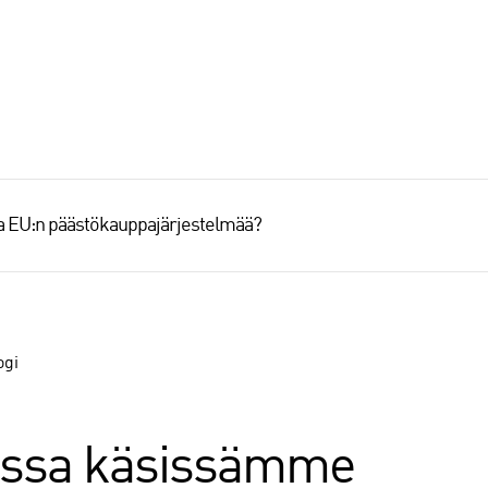
aa EU:n päästökauppajärjestelmää?
ogi
issa käsissämme