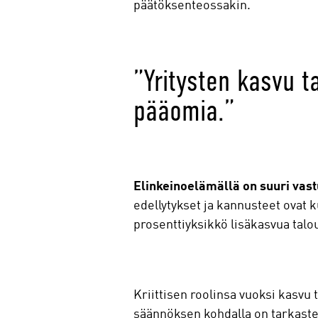
päätöksenteossakin.
”Yritysten kasvu t
pääomia.”
Elinkeinoelämällä on suuri vas
edellytykset ja kannusteet ovat k
prosenttiyksikkö lisäkasvua talo
Kriittisen roolinsa vuoksi kasvu 
säännöksen kohdalla on tarkastel